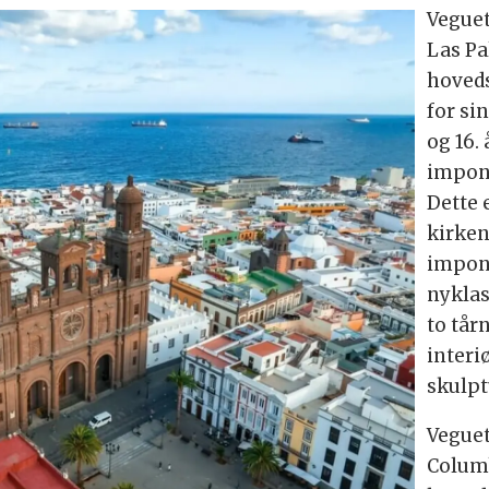
Veguet
Las Pa
hoveds
for sin
og 16.
impon
Dette 
kirken
impon
nyklas
to tår
interi
skulpt
Veguet
Columb