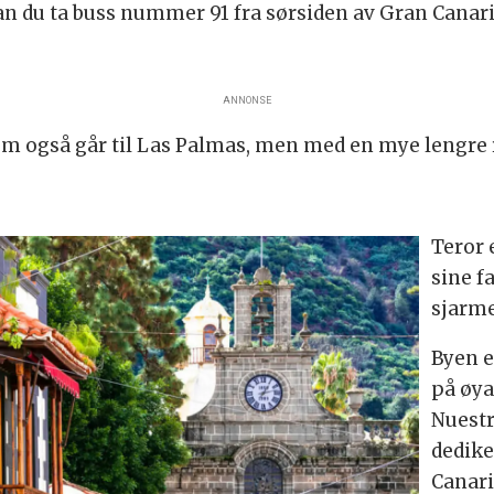
n du ta buss nummer 91 fra sørsiden av Gran Canaria
ANNONSE
m også går til Las Palmas, men med en mye lengre 
Teror 
sine f
sjarme
Byen e
på øya,
Nuestr
dedike
Canari