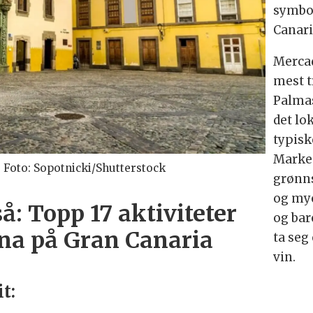
symbol
Canari
Mercad
mest t
Palmas
det lo
typisk
Marked
 Foto: Sopotnicki/Shutterstock
grønns
og mye
å: Topp 17 aktiviteter
og bar
rna på Gran Canaria
ta seg
vin.
t: