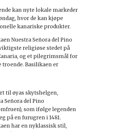
nde kan nyte lokale markeder
øndag, hvor de kan kjøpe
jonelle kanariske produkter.
kaen Nuestra Señora del Pino
 viktigste religiøse stedet på
anaria, og et pilegrimsmål for
troende. Basilikaen er
rt til øyas skytshelgen,
a Señora del Pino
omfruen), som ifølge legenden
seg på en furugren i 1481.
kaen har en nyklassisk stil,