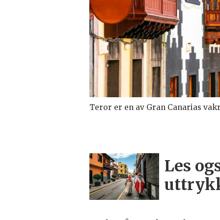
Teror er en av Gran Canarias vakr
Les og
uttryk