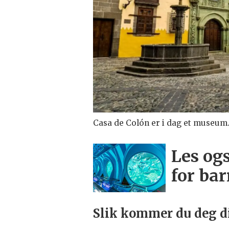
Casa de Colón er i dag et museum.
Les ogs
for ba
Slik kommer du deg di