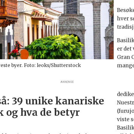
Besøke
hver s
tradis
Basili
er det
Gran C
mange 
este byer. Foto: leoks/Shutterstock
ANNONSE
dedike
så: 39 unike kanariske
Nuestr
k og hva de betyr
(furuj
viste 
Basili