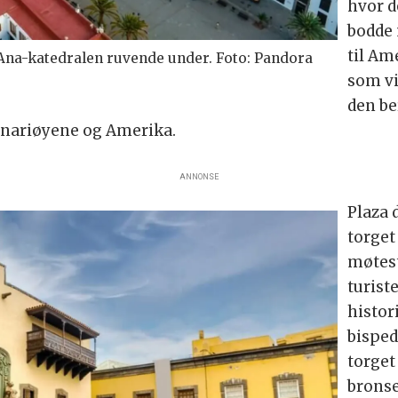
hvor d
bodde 
til Am
 Ana-katedralen ruvende under. Foto: Pandora
som vi
den be
anariøyene og Amerika.
ANNONSE
Plaza 
torget
møtest
turist
histor
bispe
torget
bronse