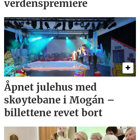
verdenspremiere
Åpnet julehus med
skøytebane i Mogán –
billettene revet bort