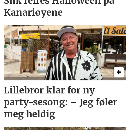
Slik feires Halloween på
Kanariøyene
Lillebror klar for ny
party-sesong: – Jeg føler
meg heldig