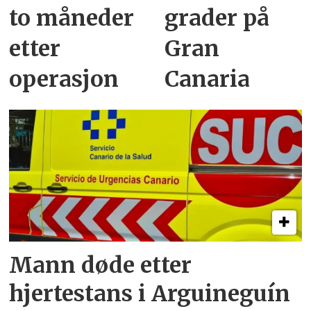
to måneder
grader på
etter
Gran
operasjon
Canaria
Mann døde etter
hjertestans i Arguineguín