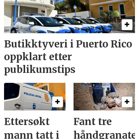
Butikktyveri i Puerto Rico
oppklart etter
publikumstips
Ettersøkt
Fant tre
mann tatt i
håndgranate