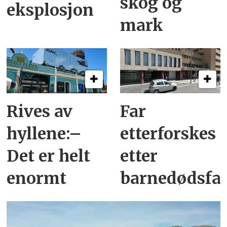
skog og
eksplosjon
mark
Rives av
Far
hyllene:–
etterforskes
Det er helt
etter
enormt
barnedødsfal