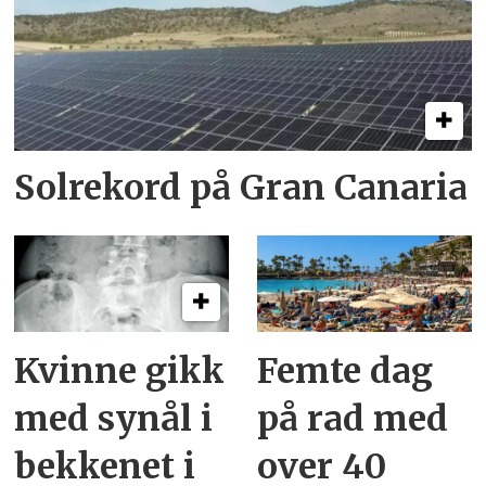
Solrekord på Gran Canaria
Kvinne gikk
Femte dag
med synål i
på rad med
bekkenet i
over 40