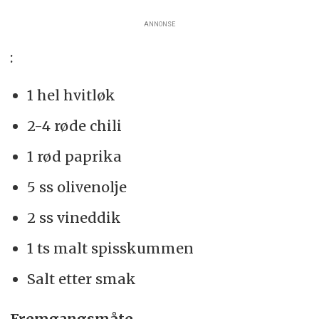
ANNONSE
:
1 hel hvitløk
2-4 røde chili
1 rød paprika
5 ss olivenolje
2 ss vineddik
1 ts malt spisskummen
Salt etter smak
Fremgangsmåte