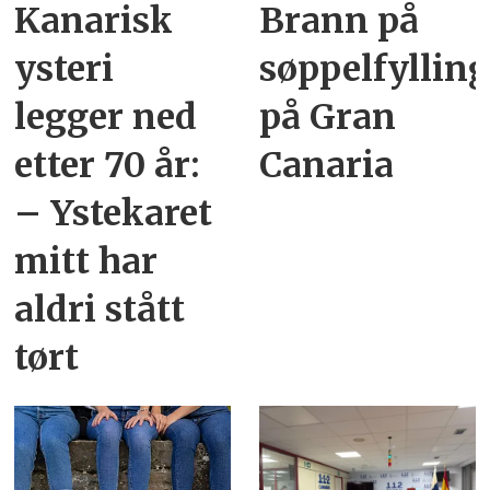
Kanarisk
Brann på
ysteri
søppelfyllin
legger ned
på Gran
etter 70 år:
Canaria
– Ystekaret
mitt har
aldri stått
tørt