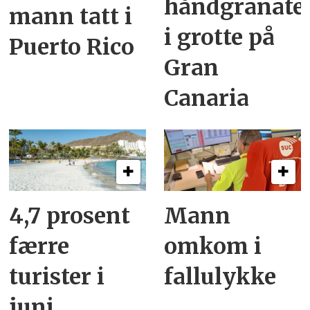
håndgranate
mann tatt i
i grotte på
Puerto Rico
Gran
Canaria
4,7 prosent
Mann
færre
omkom i
turister i
fallulykke
juni