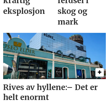
kraftig
ferdsel i
eksplosjon
skog og
mark
Rives av hyllene:– Det er
helt enormt