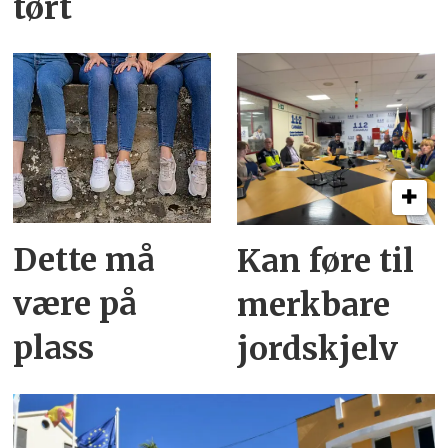
tørt
Dette må
Kan føre til
være på
merkbare
plass
jordskjelv