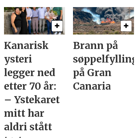
Kanarisk
Brann på
ysteri
søppelfyllin
legger ned
på Gran
etter 70 år:
Canaria
– Ystekaret
mitt har
aldri stått