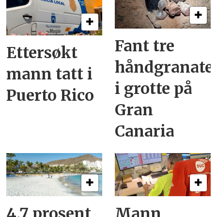
Fant tre
Ettersøkt
håndgranate
mann tatt i
i grotte på
Puerto Rico
Gran
Canaria
4,7 prosent
Mann