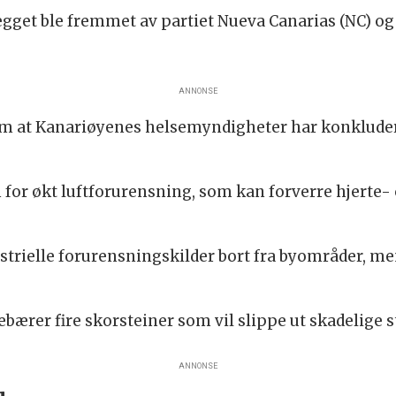
gget ble fremmet av partiet Nueva Canarias (NC) og 
ANNONSE
m at Kanariøyenes helsemyndigheter har konkludert
n for økt luftforurensning, som kan forverre hjer
ustrielle forurensningskilder bort fra byområder, me
ærer fire skorsteiner som vil slippe ut skadelige st
ANNONSE