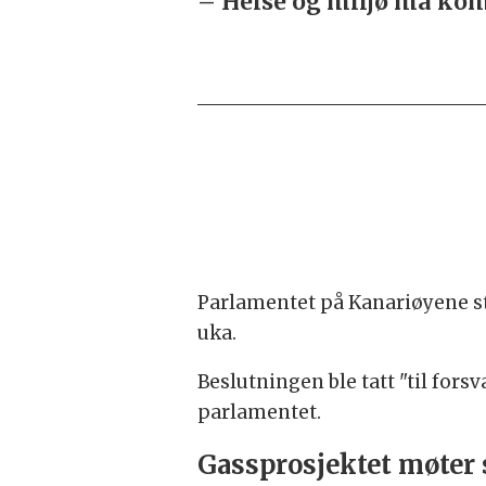
– Helse og miljø må kom
Parlamentet på Kanariøyene s
uka.
Beslutningen ble tatt "til fors
parlamentet.
Gassprosjektet møter 