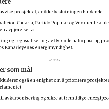
dere
vvise prosjektet, er ikke beslutningen bindende.
oalicion Canaria, Partido Popular og Vox mente at d
en avgjørelse tas.
ing og regassifisering av flytende naturgass og pro
hos Kanariøyenes energimyndighet.
ANNONSE
er som mål
luderer også en enighet om å prioritere prosjekter
arlamentet.
 til avkarbonisering og sikre at fremtidige energipr