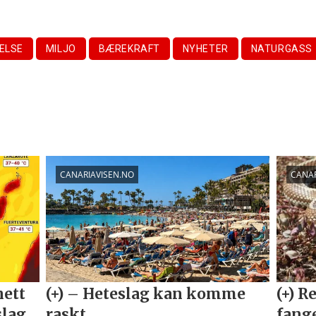
ELSE
MILJO
BÆREKRAFT
NYHETER
NATURGASS