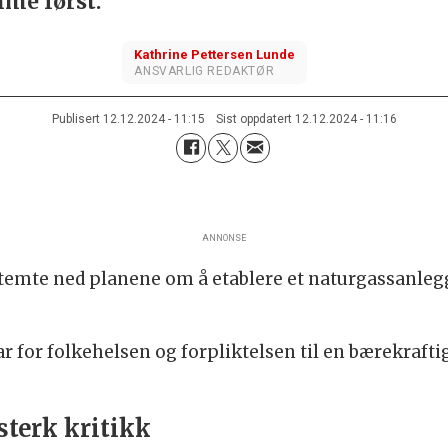
me først.
Kathrine
Pettersen Lunde
ANSVARLIG REDAKTØR
Publisert
12.12.2024 - 11:15
Sist oppdatert
12.12.2024 - 11:16
ANNONSE
temte ned planene om å etablere et naturgassanleg
var for folkehelsen og forpliktelsen til en bærekrafti
sterk kritikk