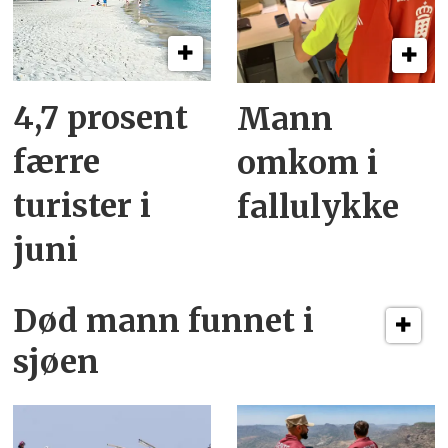
4,7 prosent
Mann
færre
omkom i
turister i
fallulykke
juni
Død mann funnet i
sjøen