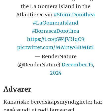
the La Gomera island in the
Atlantic Ocean.
#StormDorothea
#LaGomeraIsland
#BorrascaDorothea
https://t.co/pW4jV31qC9
pic.twitter.com/MMnwGBMBrI
— RenderNature
(@RenderNature)
December 15,
2024
Advarer
Kanariske beredskapsmyndigheter har
også sendt ut rødt farevarsel.