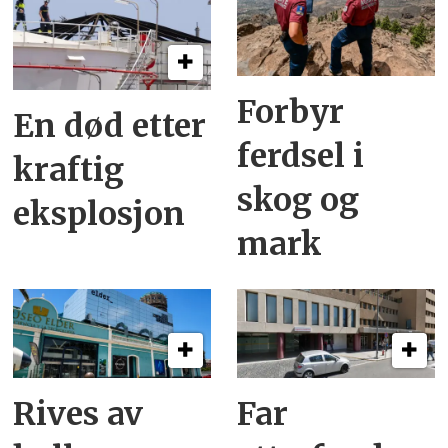
Forbyr
En død etter
ferdsel i
kraftig
skog og
eksplosjon
mark
Rives av
Far