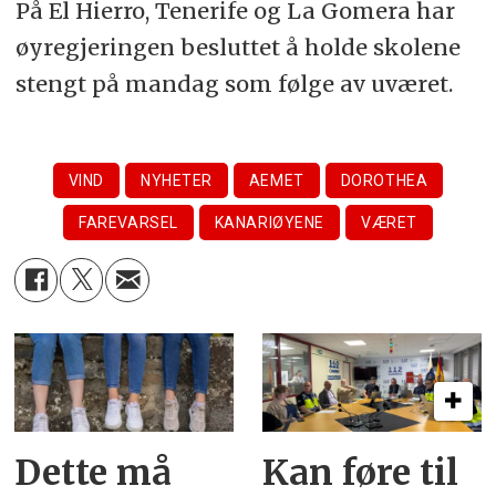
På El Hierro, Tenerife og La Gomera har
øyregjeringen besluttet å holde skolene
stengt på mandag som følge av uværet.
VIND
NYHETER
AEMET
DOROTHEA
FAREVARSEL
KANARIØYENE
VÆRET
Dette må
Kan føre til