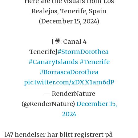
Here are the visuals from Los
Realejos, Tenerife, Spain
(December 15, 2024)
[🎥: Canal 4
Tenerife]
#StormDorothea
#CanaryIslands
#Tenerife
#BorrascaDorothea
pic.twitter.com/xDXX1am6dP
— RenderNature
(@RenderNature)
December 15,
2024
147 hendelser har blitt registrert på