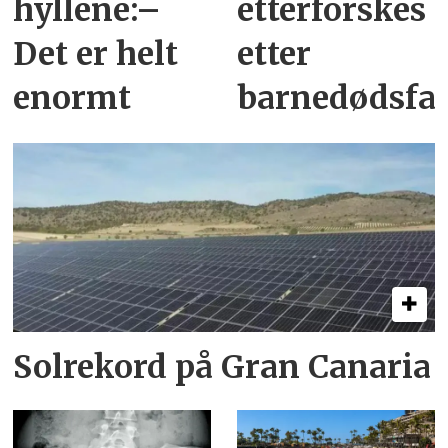
hyllene:–
etterforskes
Det er helt
etter
enormt
barnedødsfal
Solrekord på Gran Canaria