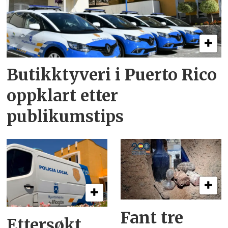
Butikktyveri i Puerto Rico
oppklart etter
publikumstips
Fant tre
Ettersøkt