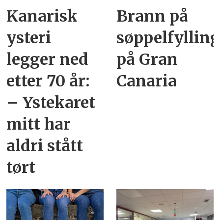
Kanarisk
Brann på
ysteri
søppelfyllin
legger ned
på Gran
etter 70 år:
Canaria
– Ystekaret
mitt har
aldri stått
tørt