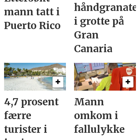
håndgranate
mann tatt i
i grotte på
Puerto Rico
Gran
Canaria
4,7 prosent
Mann
færre
omkom i
turister i
fallulykke