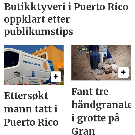
Butikktyveri i Puerto Rico
oppklart etter
publikumstips
Fant tre
Ettersøkt
håndgranate
mann tatt i
i grotte på
Puerto Rico
Gran