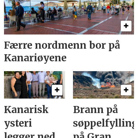
Færre nordmenn bor på
Kanariøyene
Kanarisk
Brann på
ysteri
søppelfyllin
legger ned
på Gran