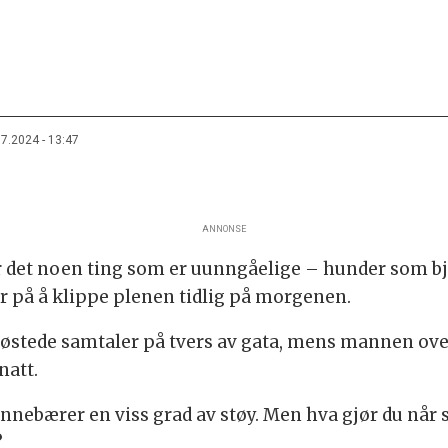
07.2024 - 13:47
ANNONSE
er det noen ting som er uunngåelige – hunder som bj
r på å klippe plenen tidlig på morgenen.
østede samtaler på tvers av gata, mens mannen over
natt.
nnebærer en viss grad av støy. Men hva gjør du når s
?