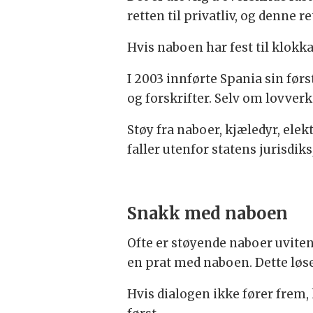
retten til privatliv, og denne r
Hvis naboen har fest til klokka
I 2003 innførte Spania sin før
og forskrifter. Selv om lovverk
Støy fra naboer, kjæledyr, ele
faller utenfor statens jurisd
Snakk med naboen
Ofte er støyende naboer uviten
en prat med naboen. Dette løs
Hvis dialogen ikke fører frem, 