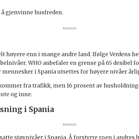
r å gjenvinne husfreden.
ANNONSE
lt høyere enn i mange andre land. Ifølge Verdens h
elnivåer. WHO anbefaler en grense på 65 desibel fo
r mennesker i Spania utsettes for høyere nivåer årli
kommer fra trafikk, men 16 prosent av husholdnin
ute og inne.
sning i Spania
ANNONSE
tsatte støynivåer i Spania. Å forstyrre roen i andre