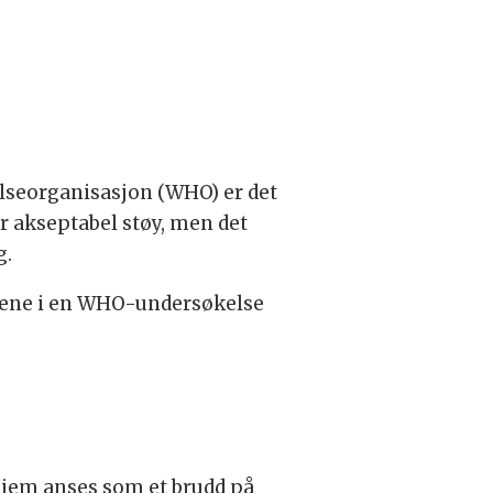
elseorganisasjon (WHO) er det
r akseptabel støy, men det
g.
gene i en WHO-undersøkelse
s hjem anses som et brudd på