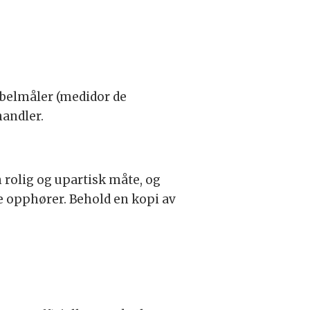
ibelmåler (medidor de
handler.
n rolig og upartisk måte, og
ke opphører. Behold en kopi av