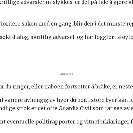
riftlige advarsler mislykkes, er det på tide å gjøre k
oritere saken med en gang, blir den i det minste reg
søkt dialog, skriftlig advarsel, og har loggført støyfo
ANNONSE
år du ringer, eller naboen fortsetter å bråke, er nes
 variere avhengig av hvor du bor. I store byer kan lo
lige strøk er det ofte Guardia Civil som tar seg av s
amt eventuelle politirapporter og vitneforklaringer f