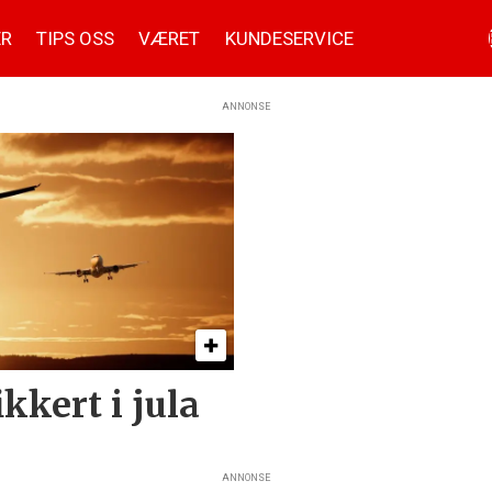
ER
TIPS OSS
VÆRET
KUNDESERVICE
ANNONSE
kkert i jula
ANNONSE