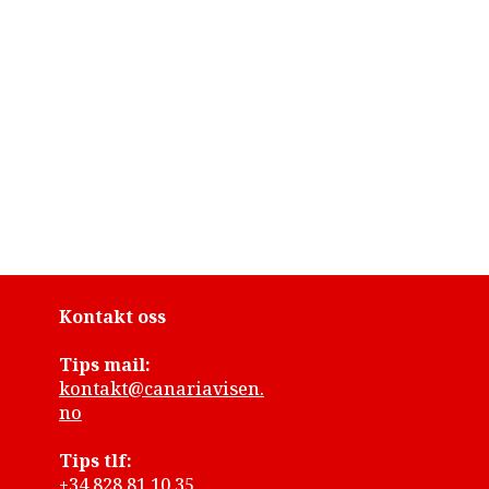
Kontakt oss
Tips mail:
kontakt@canariavisen.
no
Tips tlf:
+34 828 81 10 35