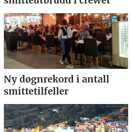
smitteutbrudd i crewet
Ny døgnrekord i antall
smittetilfeller