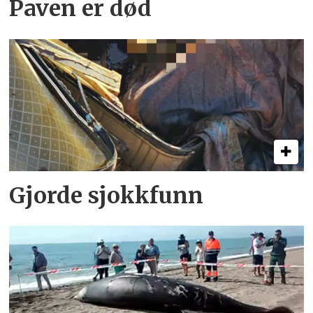
Paven er død
Gjorde sjokkfunn