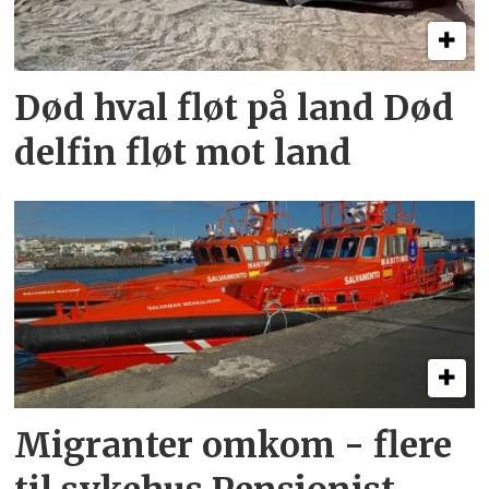
Død hval fløt på land Død
delfin fløt mot land
Migranter omkom - flere