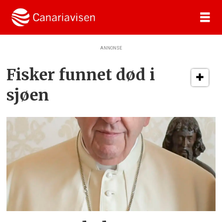
ANNONSE
Tag:
Fisker funnet død i
død
sjøen