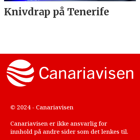
Knivdrap på Tenerife
© 2024 - Canariavisen
Canariavisen er ikke ansvarlig for
innhold på andre sider som det lenkes til.