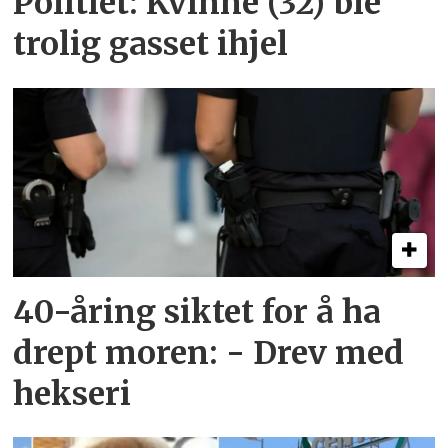
Politiet: Kvinne (32) ble
trolig gasset ihjel
40-åring siktet for å ha
drept moren: - Drev med
hekseri