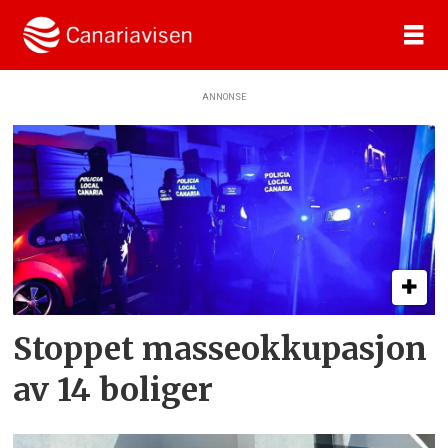
ANNONSE
Tag:
husokkupanter
Stoppet masseokkupasjon
av 14 boliger