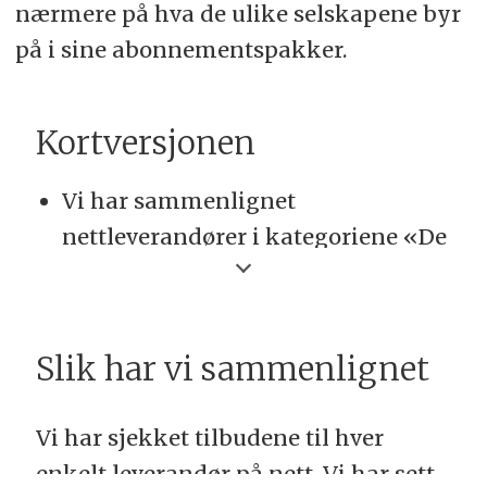
nærmere på hva de ulike selskapene byr
på i sine abonnementspakker.
Kortversjonen
Vi har sammenlignet
nettleverandører i kategoriene «De
store», «Utfordrere» og «De
skandinaviske».
Blant de store stikker Movistar av
Slik har vi sammenlignet
med en knapp seier. De har det
beste nettet og konkurrerer
Vi har sjekket tilbudene til hver
effektivt på pris.
enkelt leverandør på nett. Vi har sett