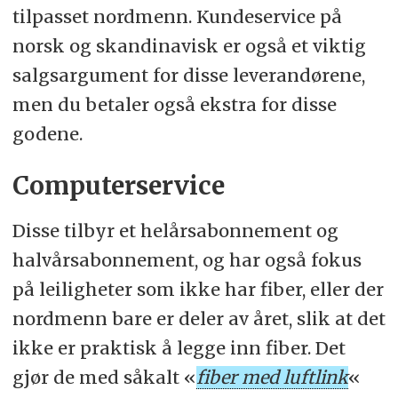
tilpasset nordmenn. Kundeservice på
det faktum at Computerservice har
norsk og skandinavisk er også et viktig
muligheten for å tilby 300/300 Mbps
salgsargument for disse leverandørene,
nå (for de som er villige til å betale
men du betaler også ekstra for disse
ekstra) og litt lavere månedlige
godene.
kostnader for helårsabonnement på
100/100 Mbps være mer attraktivt,
Computerservice
spesielt om du vil abonnere hele året.
Prisene på pausbart abonnement er
Disse tilbyr et helårsabonnement og
stort sett tilsvarende hos
halvårsabonnement, og har også fokus
begge. Computerservice har også sitt
på leiligheter som ikke har fiber, eller der
eget nett og er en fullverdig
nordmenn bare er deler av året, slik at det
internettleverandør, som dermed
ikke er praktisk å legge inn fiber. Det
også har høyere driftkostnader, mens
gjør de med såkalt «
fiber med luftlink
«