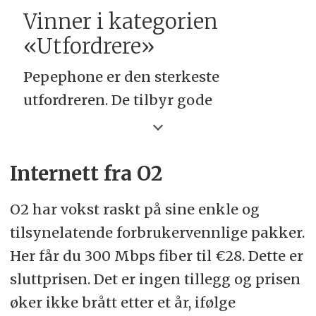
Vinner i kategorien
«Utfordrere»
Pepephone er den sterkeste
utfordreren. De tilbyr gode
hastigheter i forhold til pris og de gir
kundene sine tilgang til Netflix på de
to dyreste pakkene. Kundeservice er
Internett fra O2
også høyere rangert enn hos de store
O2 har vokst raskt på sine enkle og
leverandørene, og de scorer også best
tilsynelatende forbrukervennlige pakker.
på kundeservice blant utfordrere. Er
Her får du 300 Mbps fiber til €28. Dette er
du bare ute etter grunnleggende fiber
sluttprisen. Det er ingen tillegg og prisen
til en billigst mulig pris bør valget
øker ikke brått etter et år, ifølge
imidlertid falle på O2.