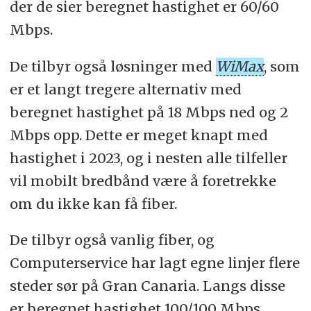
Antenneservice er en virtuell operatør
der de sier beregnet hastighet er 60/60
som videreselger nett fra andre
Mbps.
leverandører. I praksis har dette liten
De tilbyr også løsninger med
WiMax
, som
betydning for deg som kunde, mener
er et langt tregere alternativ med
vi. Antenneservice får en knapp seier
beregnet hastighet på 18 Mbps ned og 2
på grunn av lavere
Mbps opp. Dette er meget knapt med
etableringskostnad og prisgaranti.
hastighet i 2023, og i nesten alle tilfeller
Ellers er forskjellene små for deg som
vil mobilt bredbånd være å foretrekke
kunde, mener vi. Det skal merkes at
om du ikke kan få fiber.
Computerservice er de eneste som
åpent publiserer sine priser på nett. Å
De tilbyr også vanlig fiber, og
spille med åpne kort er
Computerservice har lagt egne linjer flere
tillitsvekkende. Her har de andre
steder sør på Gran Canaria. Langs disse
leverandørene noe å lære.
er beregnet hastighet 100/100 Mbps,