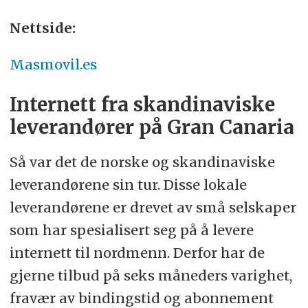
100/100 Mbps-abonnement, men
Nettside:
tilbyr prisgaranti som matcher
prisen fra andre leverandører. De
Masmovil.es
planlegger også å oppgradere
abonnementet til 300/300 Mbps uten
Internett fra skandinaviske
ekstra kostnader høsten 2023.
leverandører på Gran Canaria
Dermed vil prisen for 300/300 forbli
Så var det de norske og skandinaviske
€49,90 hos Antenneservice, mens du
leverandørene sin tur. Disse lokale
må ut med €64 euro hos
leverandørene er drevet av små selskaper
Computerservice for det samme.
som har spesialisert seg på å levere
Dette forutsetter selvsagt at selskapet
internett til nordmenn. Derfor har de
gjennomfører den lovte endringen.
gjerne tilbud på seks måneders varighet,
Antenneservice har også lavere
fravær av bindingstid og abonnement
installasjonskostnader. Likevel kan