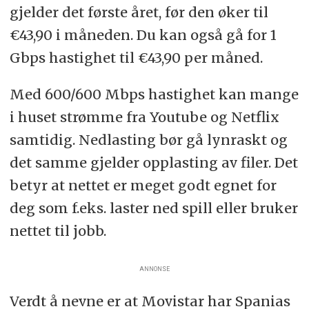
Dårlig kundeservice ser ut til å være
gjelder det første året, før den øker til
en fellesnevner blant alle de store, og
€43,90 i måneden. Du kan også gå for 1
ingen gjør det spesielt bedre enn de
Gbps hastighet til €43,90 per måned.
andre.
Med 600/600 Mbps hastighet kan mange
i huset strømme fra Youtube og Netflix
samtidig. Nedlasting bør gå lynraskt og
det samme gjelder opplasting av filer. Det
betyr at nettet er meget godt egnet for
deg som f.eks. laster ned spill eller bruker
nettet til jobb.
ANNONSE
Verdt å nevne er at Movistar har Spanias