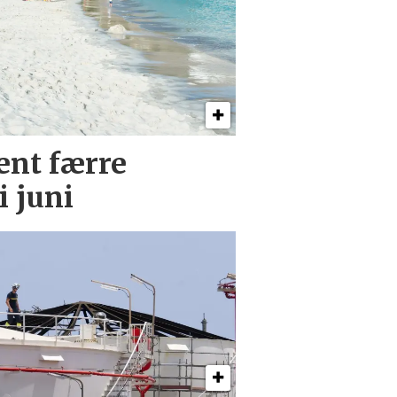
ent færre
i juni