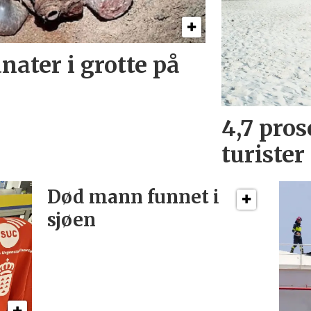
nater i grotte på
4,7 pros
turister 
Død mann funnet i
sjøen