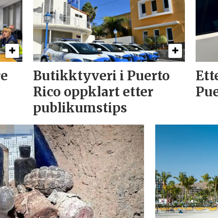
re
Butikktyveri i Puerto
Ett
Rico oppklart etter
Pue
publikumstips