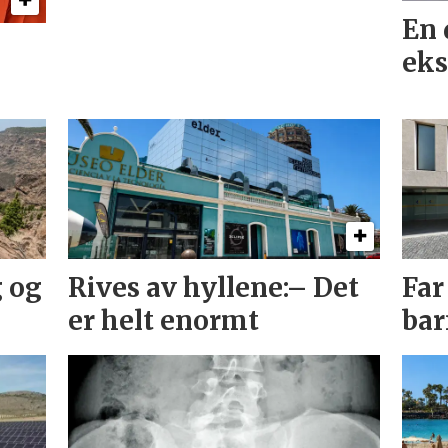
En 
eks
g og
Rives av hyllene:– Det
Far
er helt enormt
bar