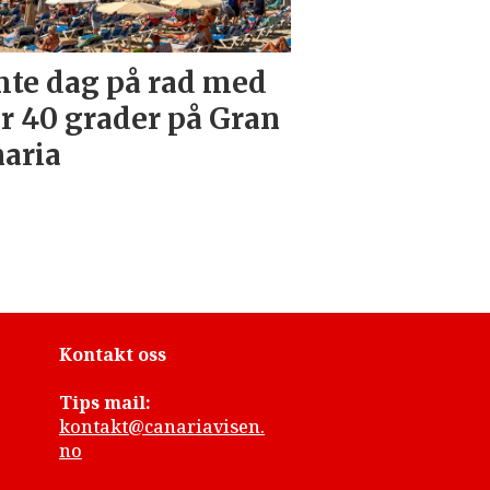
te dag på rad med
r 40 grader på Gran
aria
Kontakt oss
Tips mail:
kontakt@canariavisen.
no