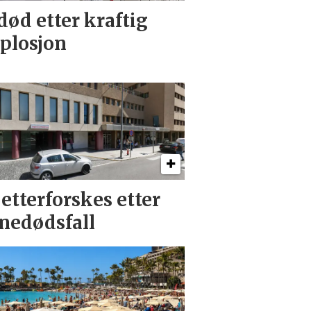
død etter kraftig
plosjon
 etterforskes etter
nedødsfall