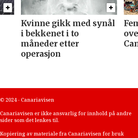
Kvinne gikk med synål
Fem
i bekkenet i to
ove
måneder etter
Can
operasjon
© 2024 - Canariavisen
Canariavisen er ikke ansvarlig for innhold på andre
sider som det lenkes til.
Kopiering av materiale fra Canariavisen for bruk