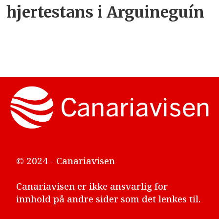
hjertestans i Arguineguín
© 2024 - Canariavisen
Canariavisen er ikke ansvarlig for
innhold på andre sider som det lenkes til.