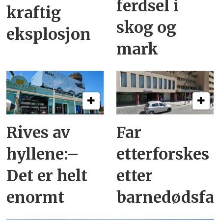
ferdsel i
kraftig
skog og
eksplosjon
mark
Rives av
Far
hyllene:–
etterforskes
Det er helt
etter
enormt
barnedødsfal