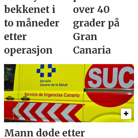
bekkenet i
over 40
to måneder
grader på
etter
Gran
operasjon
Canaria
Mann døde etter