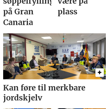
søppelfylling
være på
på Gran
plass
Canaria
Kan føre til merkbare
jordskjelv