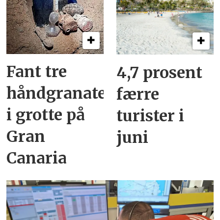
Fant tre
4,7 prosent
håndgranater
færre
i grotte på
turister i
Gran
juni
Canaria