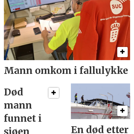
Mann omkom i fallulykke
Død
mann
funnet i
En død etter
sjøen