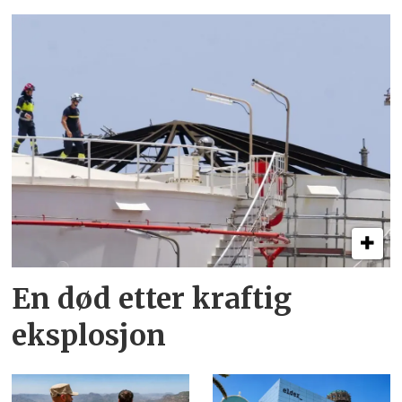
En død etter kraftig
eksplosjon