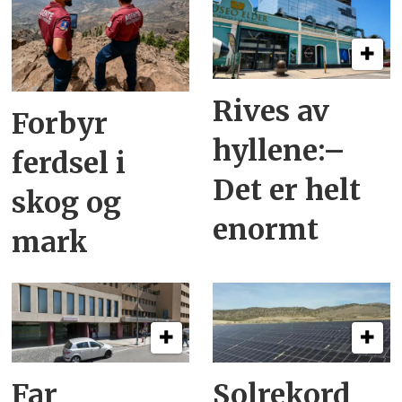
Rives av
Forbyr
hyllene:–
ferdsel i
Det er helt
skog og
enormt
mark
Far
Solrekord