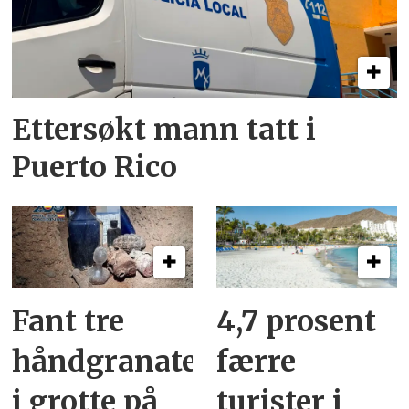
Ettersøkt mann tatt i
Puerto Rico
Fant tre
4,7 prosent
håndgranater
færre
i grotte på
turister i