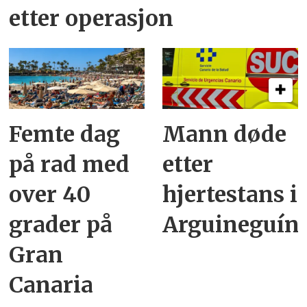
etter operasjon
Femte dag
Mann døde
på rad med
etter
over 40
hjertestans i
grader på
Arguineguín
Gran
Canaria