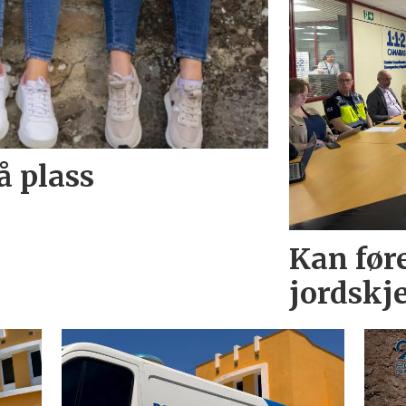
å plass
Kan før
jordskj