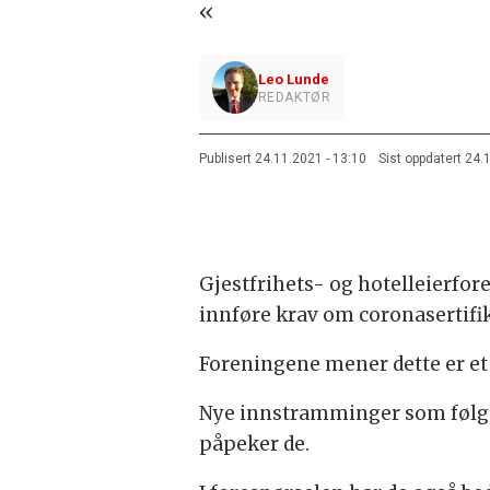
«
Leo Lunde
REDAKTØR
Publisert
24.11.2021 - 13:10
Sist oppdatert
24.
Gjestfrihets- og hotelleierfo
innføre krav om coronasertifika
Foreningene mener dette er et 
Nye innstramminger som følge a
påpeker de.