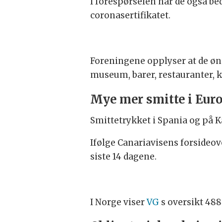
I forespørselen har de også be
coronasertifikatet.
Foreningene opplyser at de øns
museum, barer, restauranter, k
Mye mer smitte i Eur
Smittetrykket i Spania og på K
Ifølge Canariavisens forsideov
siste 14 dagene.
I Norge viser
VG
s oversikt 488