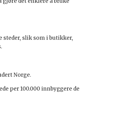
 gjøre det enklere å bruke
steder, slik som i butikker,
.
udert Norge.
tede per 100.000 innbyggere de