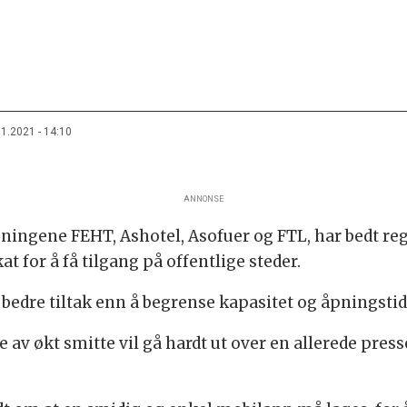
11.2021 - 14:10
ANNONSE
reningene FEHT, Ashotel, Asofuer og FTL, har bedt r
t for å få tilgang på offentlige steder.
bedre tiltak enn å begrense kapasitet og åpningstid
v økt smitte vil gå hardt ut over en allerede pres