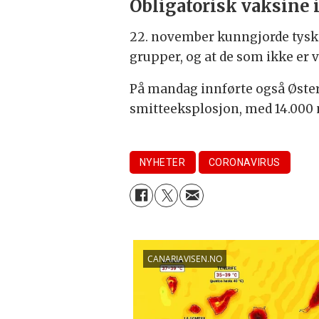
Obligatorisk vaksine i
22. november kunngjorde tyske
grupper, og at de som ikke er v
På mandag innførte også Øste
smitteeksplosjon, med 14.000 n
NYHETER
CORONAVIRUS