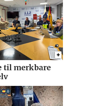
e til merkbare
elv