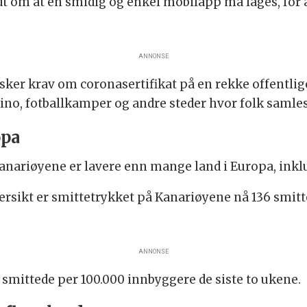
dt om at en smidig og enkel mobilapp må lages, for å
ANNONSE
ker krav om coronasertifikat på en rekke offentlige 
ino, fotballkamper og andre steder hvor folk samles
opa
anariøyene er lavere enn mange land i Europa, inkl
ersikt er smittetrykket på Kanariøyene nå 136 smit
ANNONSE
 smittede per 100.000 innbyggere de siste to ukene.