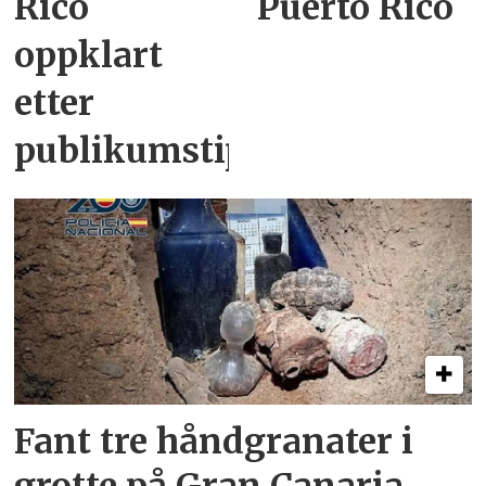
Rico
Puerto Rico
oppklart
etter
publikumstips
Fant tre håndgranater i