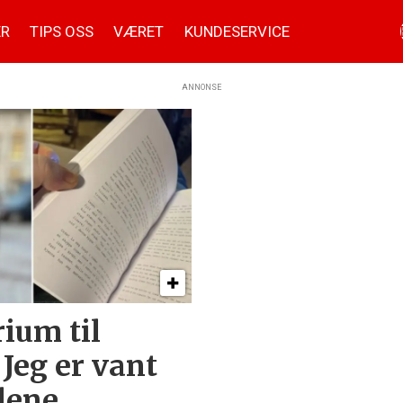
ER
TIPS OSS
VÆRET
KUNDESERVICE
ANNONSE
ium til
 Jeg er vant
ilene