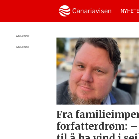
NYHET
Tag:
ANNONSE
ANNONSE
bjørn
lyng
Fra familieimper
forfatterdrøm: –
til å ha vind i se