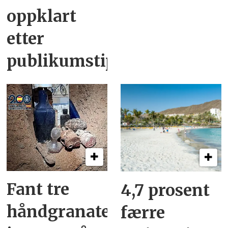
oppklart
etter
publikumstips
Fant tre
4,7 prosent
håndgranater
færre