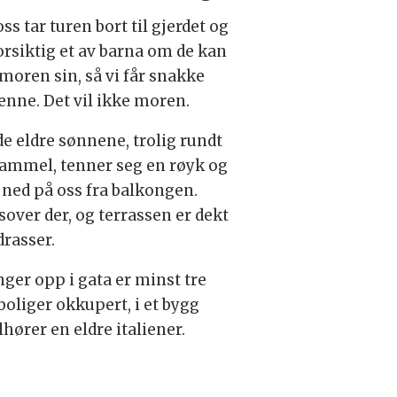
ss tar turen bort til gjerdet og
orsiktig et av barna om de kan
moren sin, så vi får snakke
nne. Det vil ikke moren.
de eldre sønnene, trolig rundt
gammel, tenner seg en røyk og
 ned på oss fra balkongen.
sover der, og terrassen er dekt
rasser.
enger opp i gata er minst tre
boliger okkupert, i et bygg
lhører en eldre italiener.