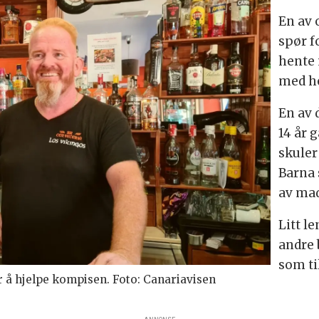
En av o
spør f
hente 
med he
En av 
14 år 
skuler
Barna 
av mad
Litt l
andre 
som ti
 å hjelpe kompisen. Foto: Canariavisen