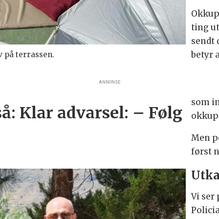
Okkupa
ting u
sendt 
betyr 
v på terrassen.
ANNONSE
som in
å: Klar advarsel: – Følg
okkup
Men po
først 
Utka
Vi ser
Polici