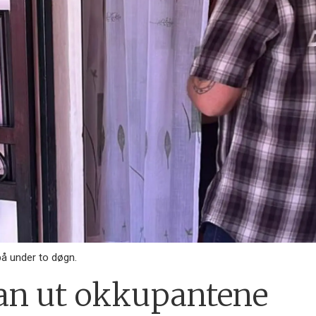
på under to døgn.
han ut okkupantene