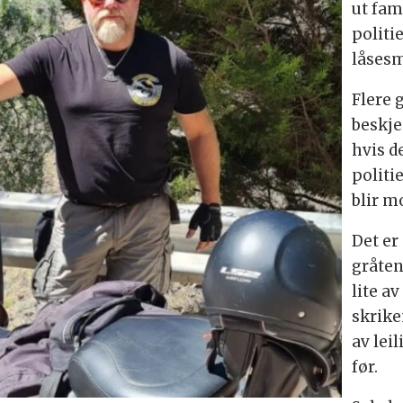
ut fam
politie
låses
Flere 
beskje
hvis d
politi
blir m
Det er
gråten
lite a
skrike
av lei
før.