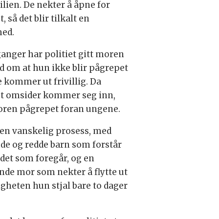
ilien. De nekter å åpne for
t, så det blir tilkalt en
med.
ganger har politiet gitt moren
d om at hun ikke blir pågrepet
e kommer ut frivillig. Da
et omsider kommer seg inn,
oren pågrepet foran ungene.
 en vanskelig prosess, med
de og redde barn som forstår
v det som foregår, og en
nde mor som nekter å flytte ut
ligheten hun stjal bare to dager