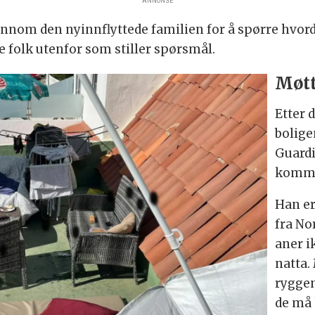
ANNONSE
om den nyinnflyttede familien for å spørre hvorda
e folk utenfor som stiller spørsmål.
Møtt
Etter 
bolige
Guardi
komme 
Han er
fra No
aner i
natta.
ryggen
de må