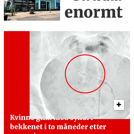
enormt
Kvinne gikk med synål i
bekkenet i
to måneder etter