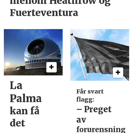
mellom Heathrow og
Fuerteventura
La
Får svart
Palma
flagg:
– Preget
kan få
av
det
forurensning