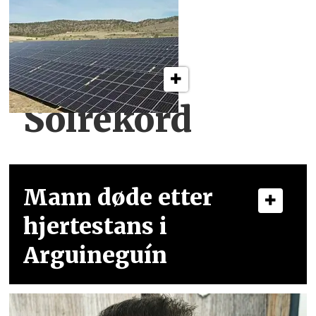
Solrekord
Mann døde etter
hjertestans i
Arguineguín