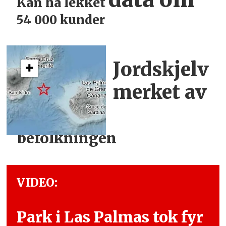
Kan ha lekket
54 000 kunder
Jordskjelv
merket
av
befolkningen
VIDEO:
Park i Las Palmas tok fyr