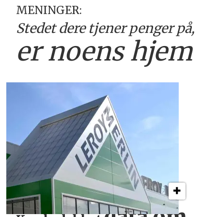
MENINGER:
Stedet dere tjener
penger på,
er
noens hjem
data om