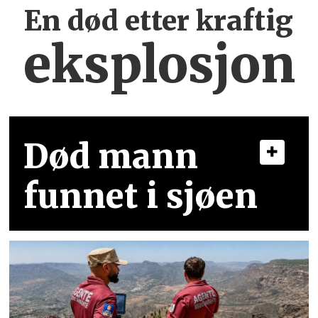
En død etter kraftig
eksplosjon
Død mann
funnet i sjøen