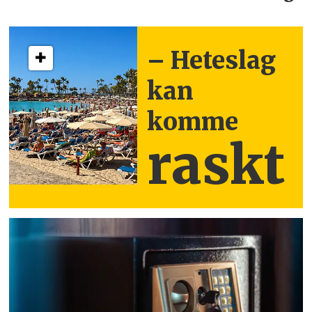
– Heteslag
kan
komme
raskt