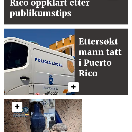
Rico
oppklart etter
publikumstips
Ettersøkt
mann
tatt
i Puerto
Rico