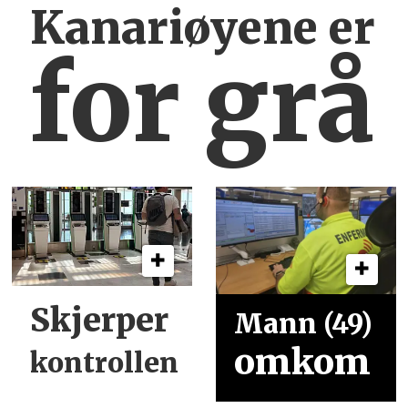
Kanariøyene er
for grå
Skjerper
Mann (49)
omkom
kontrollen