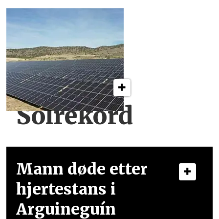
Solrekord
Mann døde etter
hjertestans i
Arguineguín