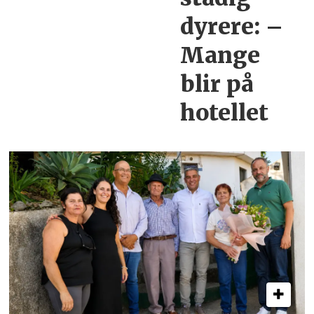
dyrere:
–
Mange
blir
på
hotellet