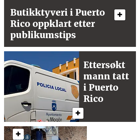
Butikktyveri i
Puerto
Rico
oppklart etter
publikumstips
Ettersøkt
mann
tatt
i Puerto
Rico