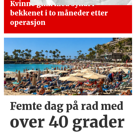
Kvinne gikk med synål i
bekkenet i
to måneder etter
operasjon
Femte dag på rad med
over 40 grader