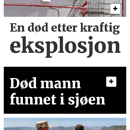
En død etter kraftig
eksplosjon
Død mann
funnet i sjøen