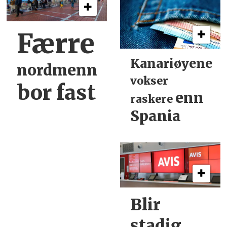
Færre
Kanariøyene
nordmenn
vokser
bor fast
enn
raskere
Spania
Blir
stadig