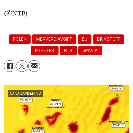
(©NTB)
POLEN
MERVERDIAVGIFT
EU
DRIVSTOFF
NYHETER
NTB
SPANIA