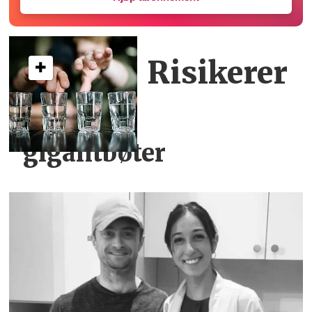
Risikerer
gigantbøter