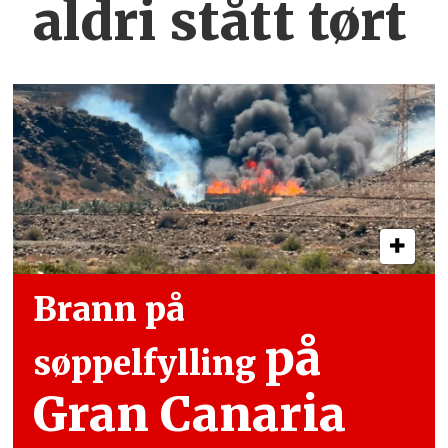
aldri stått tørt
Brann på
på
søppelfylling
Gran Canaria