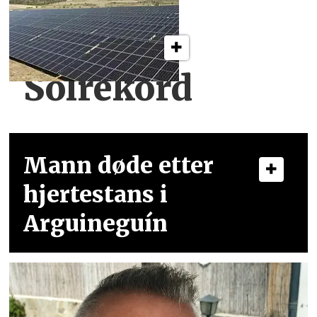
Solrekord
Mann døde etter
hjertestans i
Arguineguín