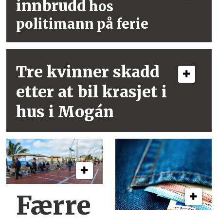
innbrudd
hos
politimann på ferie
Tre kvinner skadd
etter at bil krasjet i
hus i Mogán
Færre