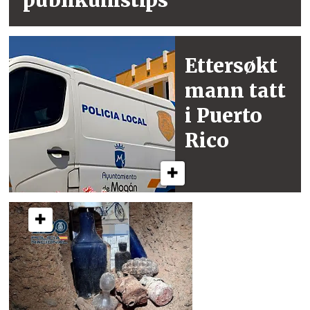
Ettersøkt
mann
tatt
i Puerto
Rico