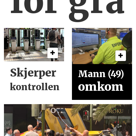
for grå
Skjerper
Mann (49)
omkom
kontrollen