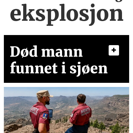
eksplosjon
Død mann
funnet i sjøen