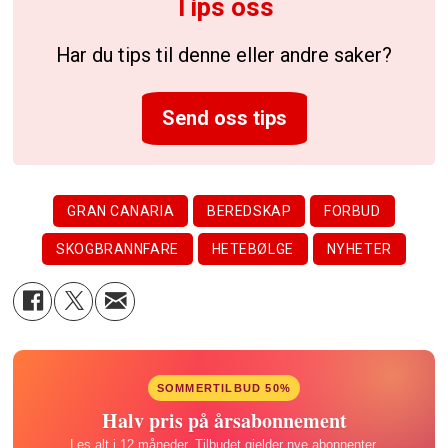
Tips oss
Har du tips til denne eller andre saker?
Send oss tips
GRAN CANARIA
BEREDSKAP
FORBUD
SKOGBRANNFARE
HETEBØLGE
NYHETER
SOMMERTILBUD 50%
Halv pris på årsabonnement
Les alt i 12 måneder. Tilbudet gjelder nye abonnenter.