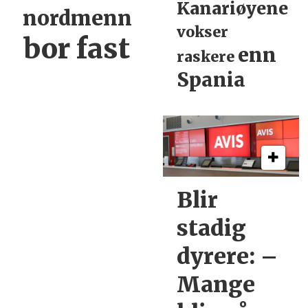
Kanariøyene
nordmenn
vokser
bor fast
enn
raskere
Spania
Blir
stadig
dyrere:
–
Mange