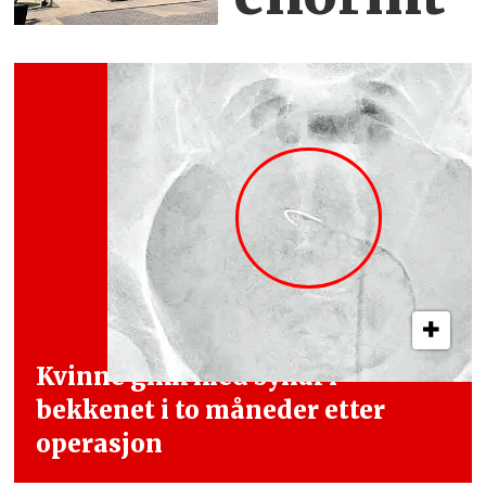
Kvinne gikk med synål i
bekkenet i
to måneder etter
operasjon