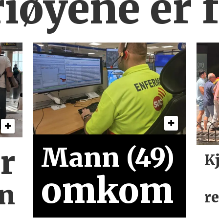
iøyene er
Mann (49)
r
Kj
omkom
en
r