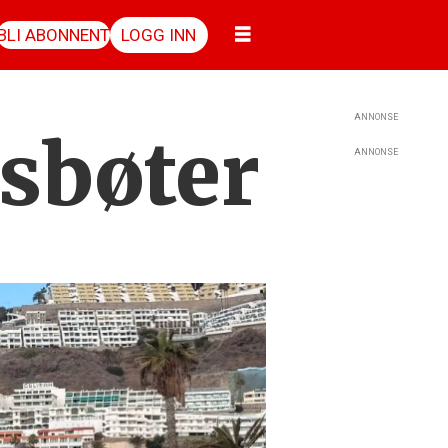
BLI ABONNENT
LOGG INN
ANNONSE
esbøter
ANNONSE