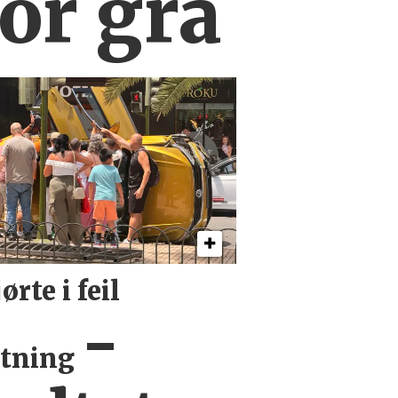
for grå
ørte i feil
-
etning