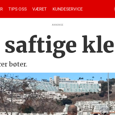
ER
TIPS OSS
VÆRET
KUNDESERVICE
ANNONSE
 saftige
kl
rer bøter.