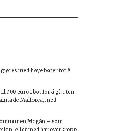
 gjøres med høye bøter for å
l 300 euro i bot for å gå uten
 Palma de Mallorca, med
ristkommunen Mogán – som
 bikini eller med bar overkropp