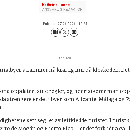
Kathrine
Lunde
ANSVARLIG REDAKTØR
Publisert
27.06.2026 - 13:25
ANNONSE
ristbyer strammer nå kraftig inn på kleskoden. Det
ona oppdatert sine regler, og her risikerer man oppti
Enda strengere er det i byer som Alicante, Málaga og
.
ighetene sett seg lei av lettkledde turister. I tu
rto de Mogán og Puerto Rico – er det forbudt å gå i