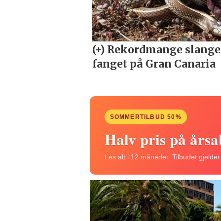
SOMMERTILBUD 50%
Halv pris på års
Les alt i 12 måneder. Tilbudet gjelde