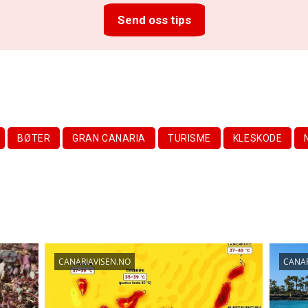
Send oss tips
BØTER
GRAN CANARIA
TURISME
KLESKODE