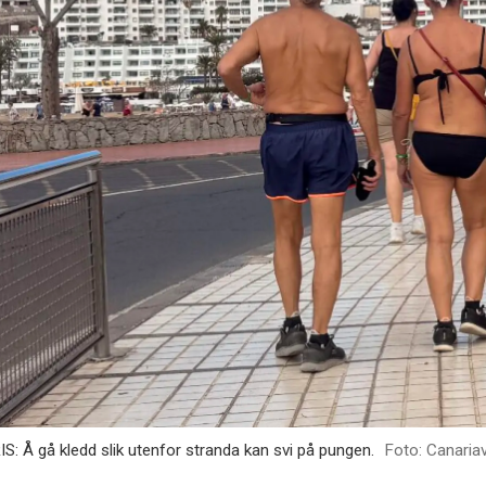
S: Å gå kledd slik utenfor stranda kan svi på pungen.
Canaria