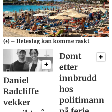
Dømt
etter
innbrudd
Daniel
hos
Radcliffe
politimann
vekker
på ferie