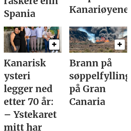
raskere enn
Kanariøyene
Spania
Kanarisk
Brann på
ysteri
søppelfyllin
legger ned
på Gran
etter 70 år:
Canaria
– Ystekaret
mitt har