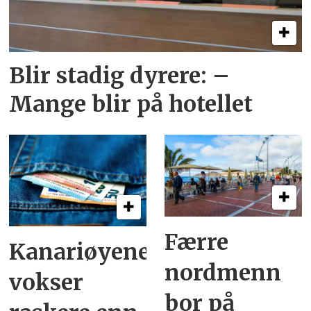
Blir stadig dyrere: –
Mange blir på hotellet
Færre
Kanariøyene
nordmenn
vokser
bor på