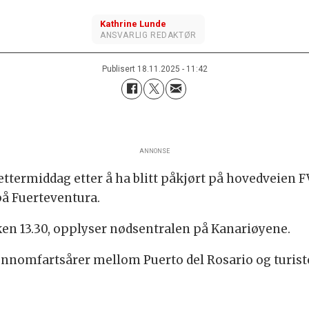
Kathrine
Lunde
ANSVARLIG REDAKTØR
Publisert
18.11.2025 - 11:42
ANNONSE
termiddag etter å ha blitt påkjørt på hovedveien FV
å Fuerteventura.
en 13.30, opplyser nødsentralen på Kanariøyene.
jennomfartsårer mellom Puerto del Rosario og turis