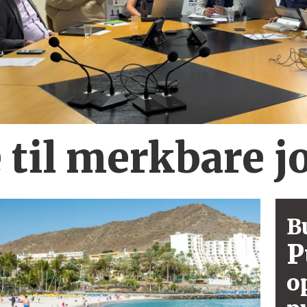
 til merkbare
j
B
P
o