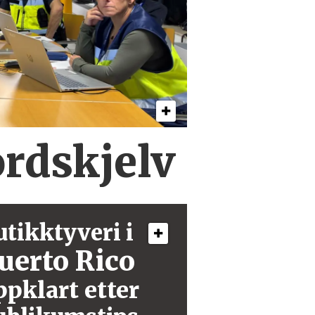
ordskjelv
utikktyveri i
uerto Rico
ppklart etter