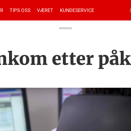
ER
TIPS OSS
VÆRET
KUNDESERVICE
ANNONSE
kom etter påk