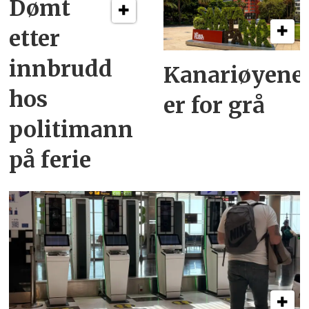
Dømt
etter
innbrudd
Kanariøyene
hos
er for grå
politimann
på ferie