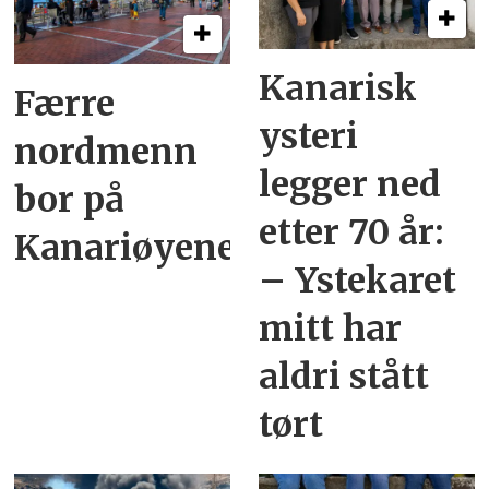
Kanarisk
Færre
ysteri
nordmenn
legger ned
bor på
etter 70 år:
Kanariøyene
– Ystekaret
mitt har
aldri stått
tørt