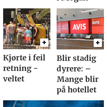
Kjørte i feil
Blir stadig
retning -
dyrere: –
veltet
Mange blir
på hotellet