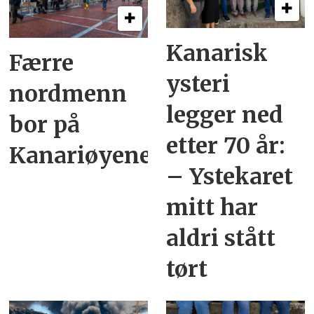
Kanarisk
Færre
ysteri
nordmenn
legger ned
bor på
etter 70 år:
Kanariøyene
– Ystekaret
mitt har
aldri stått
tørt