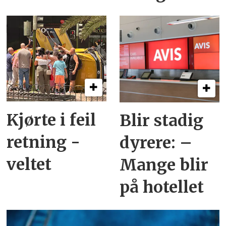
Kjørte i feil
Blir stadig
retning -
dyrere: –
veltet
Mange blir
på hotellet