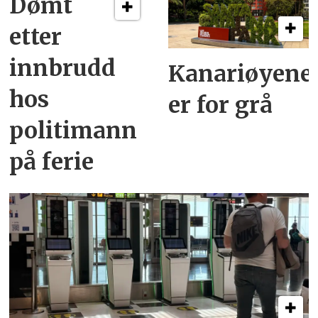
Dømt
etter
innbrudd
Kanariøyene
hos
er for grå
politimann
på ferie