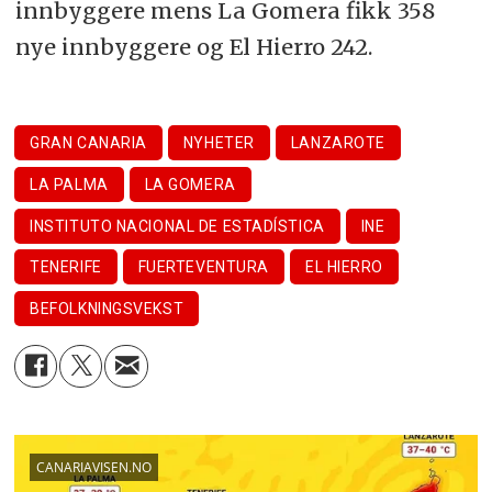
innbyggere mens La Gomera fikk 358
nye innbyggere og El Hierro 242.
GRAN CANARIA
NYHETER
LANZAROTE
LA PALMA
LA GOMERA
INSTITUTO NACIONAL DE ESTADÍSTICA
INE
TENERIFE
FUERTEVENTURA
EL HIERRO
BEFOLKNINGSVEKST