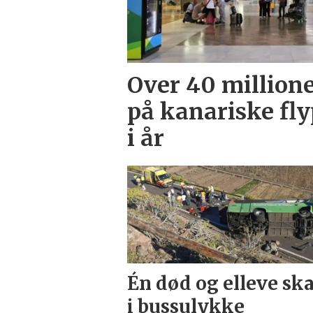
Over 40 millione
på kanariske flyp
i år
Én død og elleve sk
i bussulykke