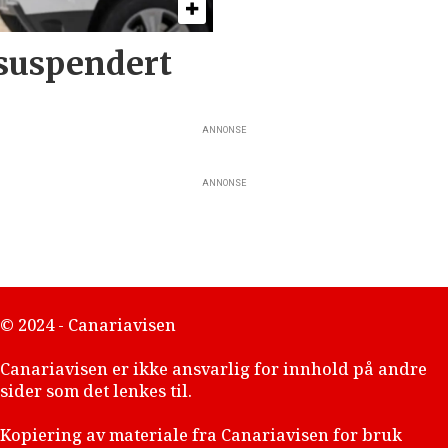
 suspendert
ANNONSE
ANNONSE
© 2024 - Canariavisen
Canariavisen er ikke ansvarlig for innhold på andre
sider som det lenkes til.
Kopiering av materiale fra Canariavisen for bruk