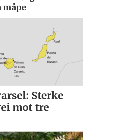
 å måpe
rsel: Sterke
ei mot tre