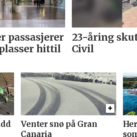
r passasjerer
23-åring sku
lasser hittil
Civil
add
Venter snø på Gran
Her
Canaria
som