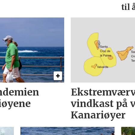
til
andemien
Ekstremværva
riøyene
vindkast på v
Kanariøyer