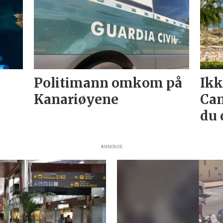
Politimann omkom på
Ikk
Kanariøyene
Can
du 
ANNONSE