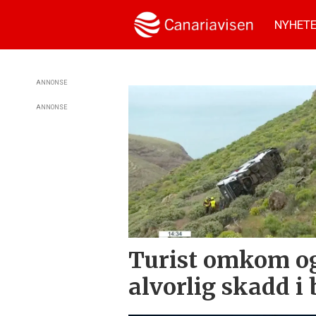
NYHET
Tag:
ANNONSE
ANNONSE
la
gomera
Turist omkom og
alvorlig skadd i