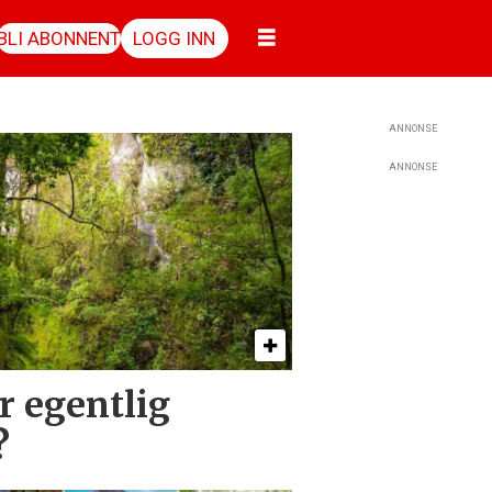
BLI ABONNENT
LOGG INN
ANNONSE
ANNONSE
r egentlig
?