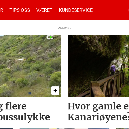
ER
TIPS OSS
VÆRET
KUNDESERVICE
ANNONSE
 flere
Hvor gamle e
 bussulykke
Kanariøyene