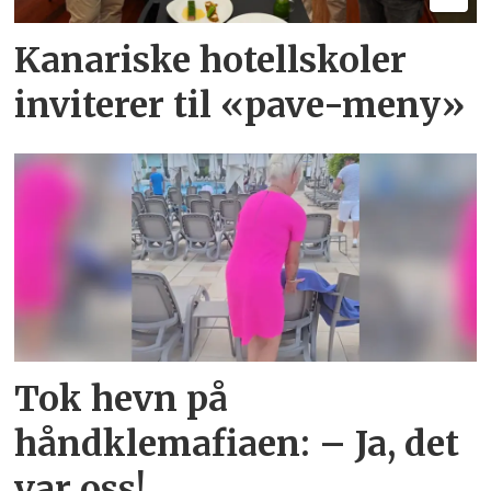
Kanariske hotellskoler
inviterer til «pave-meny»
Tok hevn på
håndklemafiaen: – Ja, det
var oss!