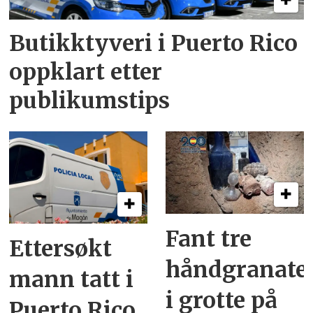
Butikktyveri i Puerto Rico
oppklart etter
publikumstips
Fant tre
Ettersøkt
håndgranate
mann tatt i
i grotte på
Puerto Rico