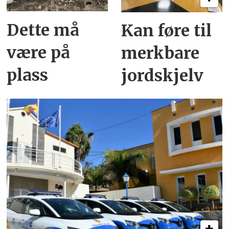
Dette må
Kan føre til
være på
merkbare
plass
jordskjelv