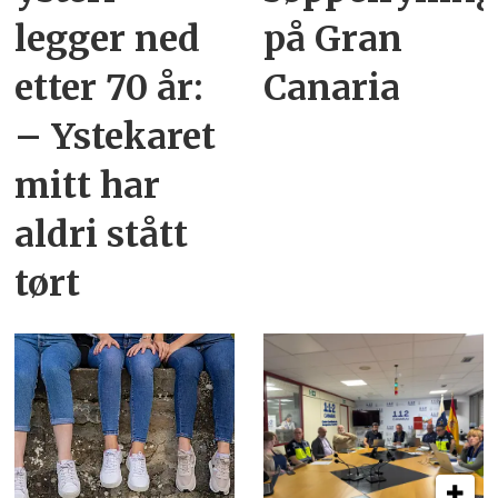
legger ned
på Gran
etter 70 år:
Canaria
– Ystekaret
mitt har
aldri stått
tørt