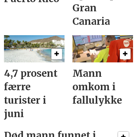
Gran
Canaria
4,7 prosent
Mann
færre
omkom i
turister i
fallulykke
juni
Død mann funnet i