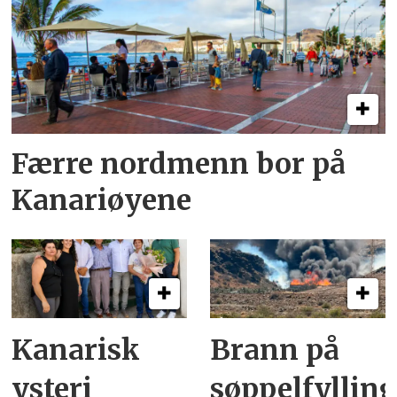
Færre nordmenn bor på
Kanariøyene
Kanarisk
Brann på
ysteri
søppelfyllin