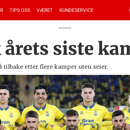
ER
TIPS OSS
VÆRET
KUNDESERVICE
ANNONSE
k årets siste k
 tilbake etter flere kamper uten seier.