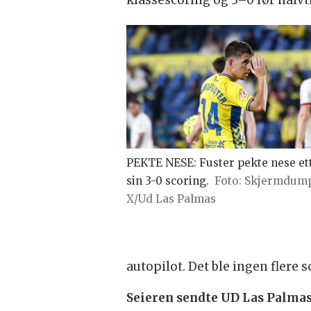
klassescoring og 3–0 før halvt
PEKTE NESE: Fuster pekte nese et
sin 3-0 scoring.
Skjermdum
X/Ud Las Palmas
autopilot. Det ble ingen flere s
Seieren sendte UD Las Palmas 