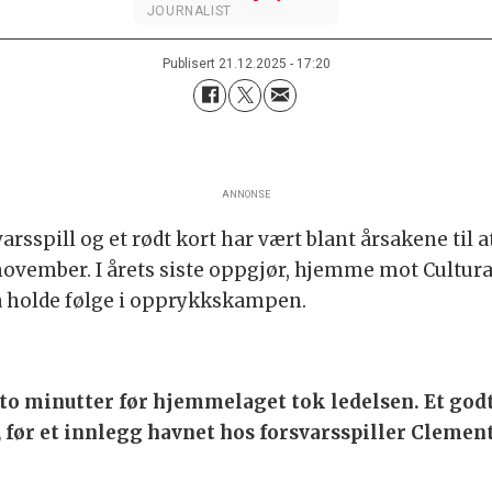
JOURNALIST
Publisert
21.12.2025 - 17:20
ANNONSE
arsspill og et rødt kort har vært blant årsakene til
ovember. I årets siste oppgjør, hjemme mot Cultural
 å holde følge i opprykkskampen.
o minutter før hjemmelaget tok ledelsen. Et god
t, før et innlegg havnet hos forsvarsspiller Clement