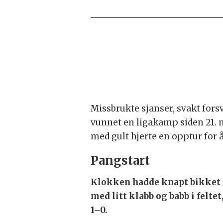
Missbrukte sjanser, svakt forsv
vunnet en ligakamp siden 21. n
med gult hjerte en opptur for
Pangstart
Klokken hadde knapt bikket t
med litt klabb og babb i felte
1–0.