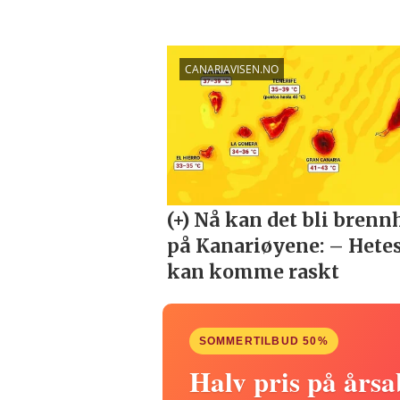
SOMMERTILBUD 50%
Halv pris på års