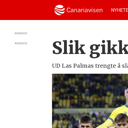
NYHET
ANNONSE
Slik gik
ANNONSE
UD Las Palmas trengte å slå