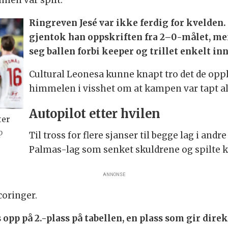
imen var spilt.
Ringreven Jesé var ikke ferdig for kvelden.
gjentok han oppskriften fra 2–0-målet, m
seg ballen forbi keeper og trillet enkelt in
Cultural Leonesa kunne knapt tro det de opp
himmelen i visshet om at kampen var tapt al
Autopilot etter hvilen
ter
p
Til tross for flere sjanser til begge lag i and
Palmas-lag som senket skuldrene og spilte k
ANNONSE
coringer.
opp på 2.-plass på tabellen, en plass som gir direk