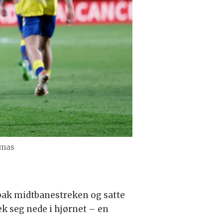
lmas
 bak midtbanestreken og satte
k seg nede i hjørnet – en