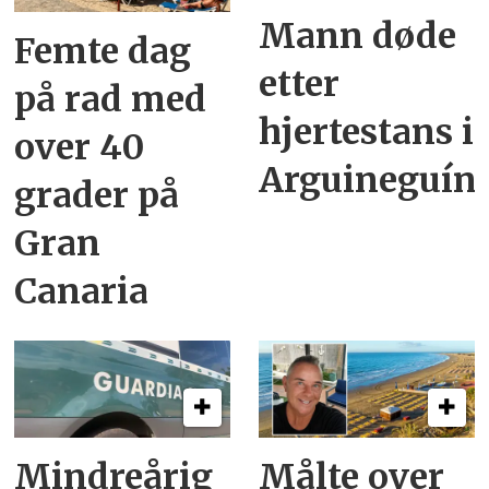
Mann døde
Femte dag
etter
på rad med
hjertestans i
over 40
Arguineguín
grader på
Gran
Canaria
Mindreårig
Målte over