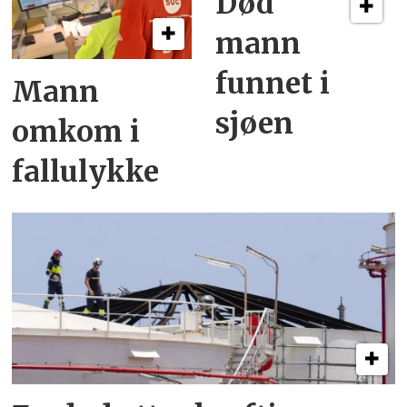
Død
mann
funnet i
Mann
sjøen
omkom i
fallulykke