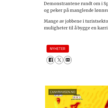
Demonstrantene rundt om i Spa
og peker på manglende lønnsve
Mange av jobbene i turistsekt
muligheter til å bygge en karr
NYHETER