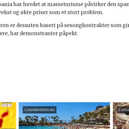
nia har hevdet at masseturisme påvirker den span
kst og økte priser som et stort problem.
oren er dessuten basert på sesongkontrakter som gir
iere, har demonstranter påpekt.