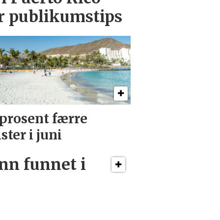
er publikumstips
 prosent færre
ister i juni
n funnet i