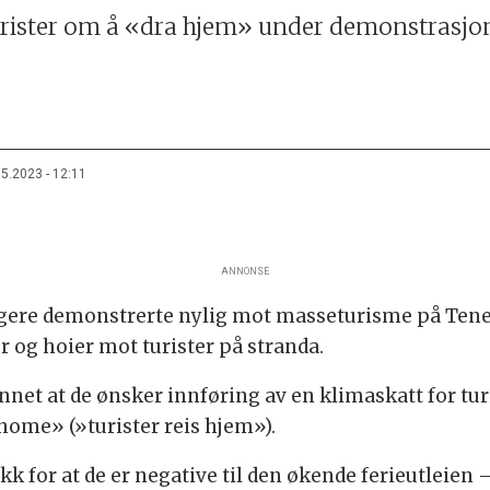
rister om å «dra hjem» under demonstrasjon
05.2023 - 12:11
ANNONSE
gere demonstrerte nylig mot masseturisme på Teneri
og hoier mot turister på stranda.
et at de ønsker innføring av en klimaskatt for tur
home» (»turister reis hjem»).
 for at de er negative til den økende ferieutleien – 