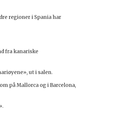
re regioner i Spania har
nd fra kanariske
riøyene», ut i salen.
om på Mallorca og i Barcelona,
».