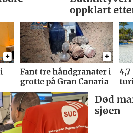
oppklart ett
i
Fant tre håndgranater i
4,7
grotte på Gran Canaria
tur
Død man
sjøen