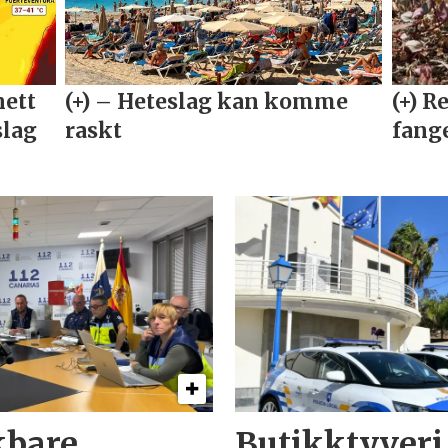
kbare
Butikktyveri 