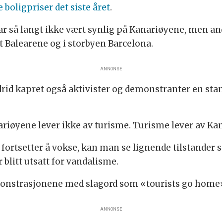
boligpriser det siste året
.
r så langt ikke vært synlig på Kanariøyene, men and
t Balearene og i storbyen Barcelona.
ANNONSE
rid kapret også aktivister og demonstranter en sta
iøyene lever ikke av turisme. Turisme lever av Kana
ortsetter å vokse, kan man se lignende tilstander s
 blitt utsatt for vandalisme.
onstrasjonene med slagord som «tourists go home
ANNONSE