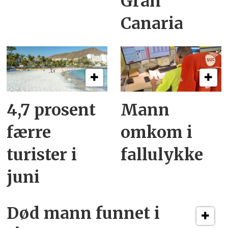
Gran
Canaria
4,7 prosent
Mann
færre
omkom i
turister i
fallulykke
juni
Død mann funnet i