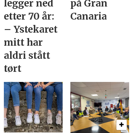
legger ned
på Gran
etter 70 år:
Canaria
– Ystekaret
mitt har
aldri stått
tørt