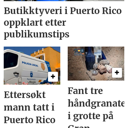
Butikktyveri i Puerto Rico
oppklart etter
publikumstips
Fant tre
Ettersøkt
håndgranate
mann tatt i
i grotte på
Puerto Rico