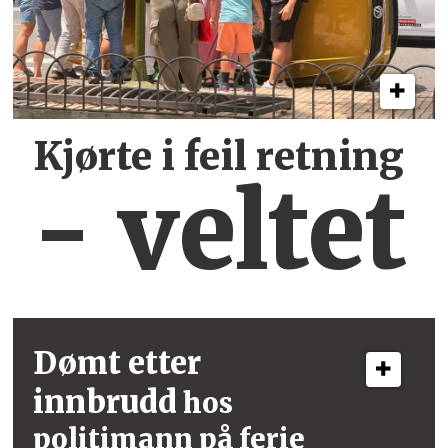
Kjørte i feil retning
- veltet
Dømt etter
innbrudd
hos
politimann på ferie