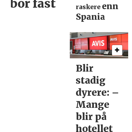
bor fast
enn
raskere
Spania
Blir
stadig
dyrere:
–
Mange
blir
på
hotellet