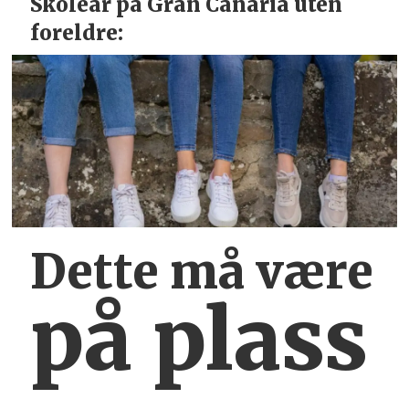
Skoleår på Gran Canaria uten
foreldre:
Dette må være
på plass