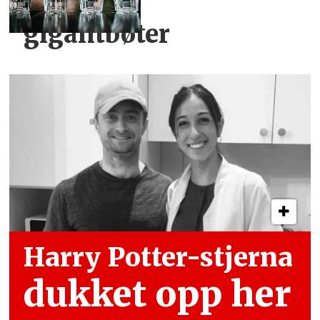
gigantbøter
Harry Potter-stjerna
dukket opp her