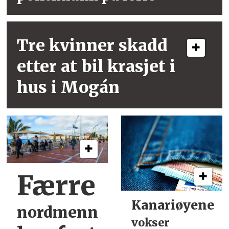
Tre kvinner skadd
etter at bil krasjet i
hus i Mogán
Færre
Kanariøyene
nordmenn
vokser