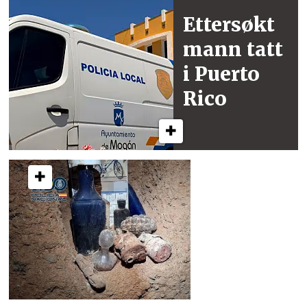
Ettersøkt
mann
tatt
i Puerto
Rico