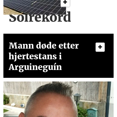
Solrekord
Mann døde etter
hjertestans i
Arguineguín