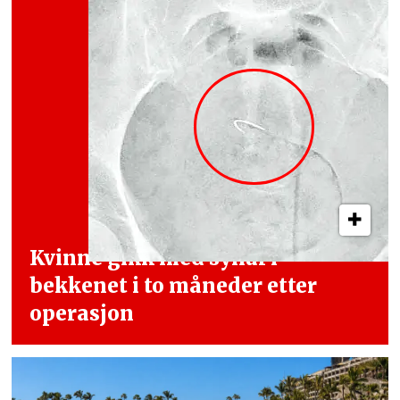
Kvinne gikk med synål i
bekkenet i
to måneder etter
operasjon