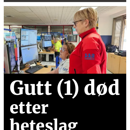
Gutt (1) død
etter
heteslag