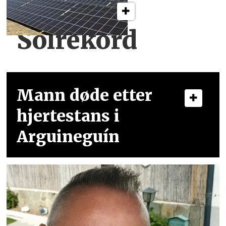
Solrekord
Mann døde etter
hjertestans i
Arguineguín