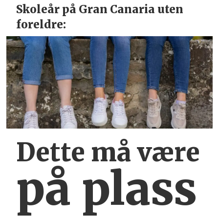
Skoleår på Gran Canaria uten
foreldre:
Dette må være
på plass