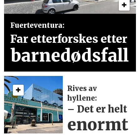
Fuerteventura:
Far etterforskes etter
barnedødsfall
Rives av
hyllene:
– Det er helt
enormt