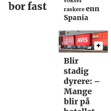
vokser
bor fast
enn
raskere
Spania
Blir
stadig
dyrere:
–
Mange
blir
på