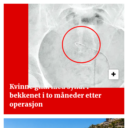
Kvinne gikk med synål i
bekkenet i
to måneder etter
operasjon