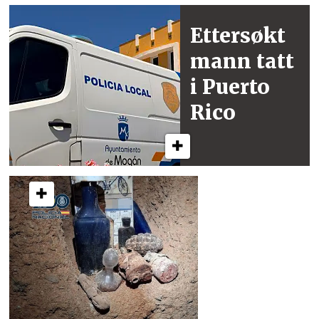
Ettersøkt
mann
tatt
i Puerto
Rico