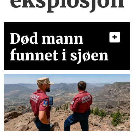
eksplosjon
Død mann
funnet i sjøen