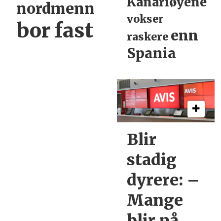
Kanariøyene
nordmenn
vokser
bor fast
enn
raskere
Spania
Blir
stadig
dyrere:
–
Mange
blir
på