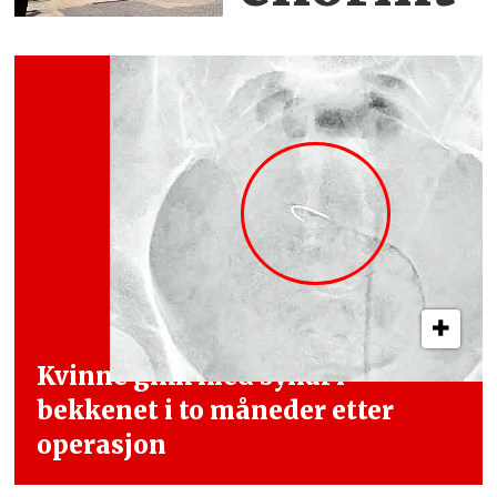
Kvinne gikk med synål i
bekkenet i
to måneder etter
operasjon