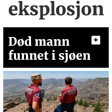
eksplosjon
Død mann
funnet i sjøen