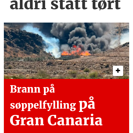
aldri stått tørt
Brann på
på
søppelfylling
Gran Canaria