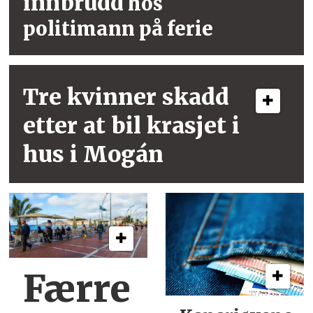
innbrudd
hos
politimann på ferie
Tre kvinner skadd
etter at bil krasjet i
hus i Mogán
Færre