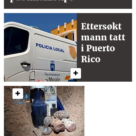
Ettersøkt
mann
tatt
i Puerto
Rico