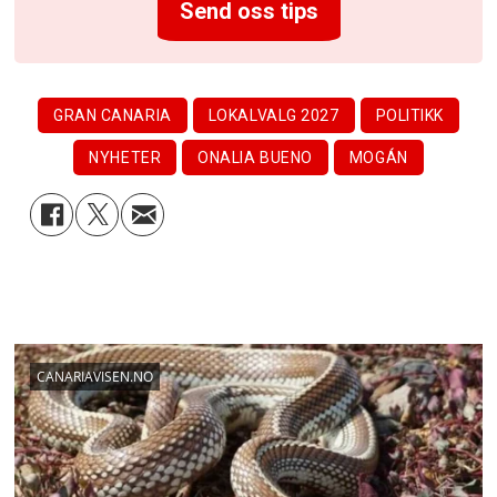
Send oss tips
GRAN CANARIA
LOKALVALG 2027
POLITIKK
NYHETER
ONALIA BUENO
MOGÁN