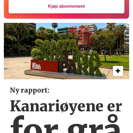
Kjøp abonnement
Ny rapport:
Kanariøyene er
for grå