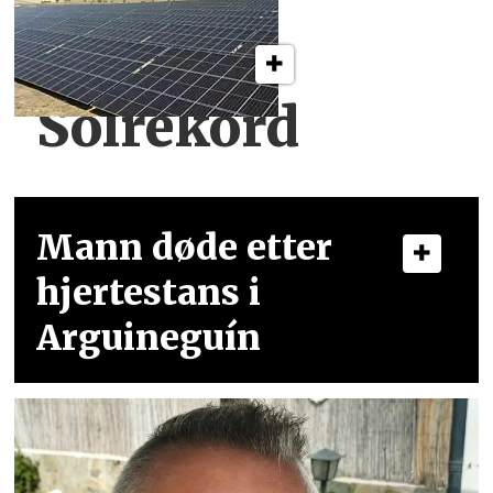
Solrekord
Mann døde etter
hjertestans i
Arguineguín