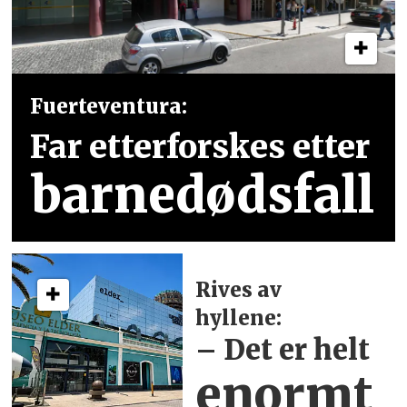
Fuerteventura:
Far etterforskes etter
barnedødsfall
Rives av
hyllene:
– Det er helt
enormt