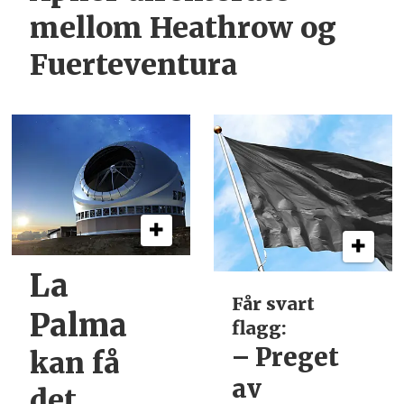
mellom Heathrow og
Fuerteventura
La
Får svart
Palma
flagg:
– Preget
kan få
av
det