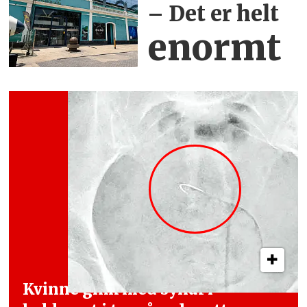
– Det er helt
enormt
Kvinne gikk med synål i