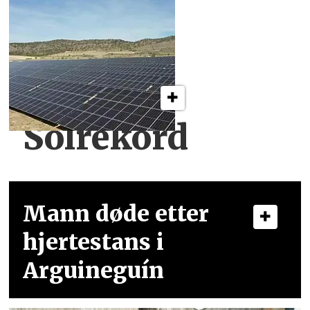
Solrekord
Mann døde etter
hjertestans i
Arguineguín