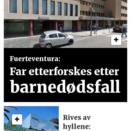
Fuerteventura:
Far etterforskes etter
barnedødsfall
Rives av
hyllene: