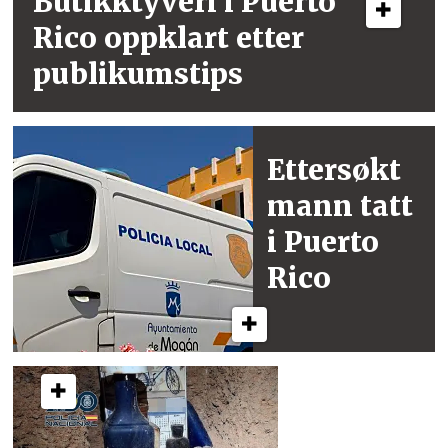
Butikktyveri i
Puerto
Rico
oppklart etter
publikumstips
Ettersøkt
mann
tatt
i Puerto
Rico