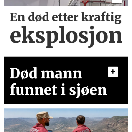
En død etter kraftig
eksplosjon
Død mann
funnet i sjøen