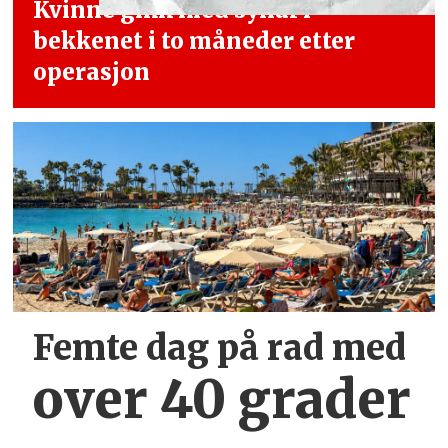
Kvinne gikk med synål i
bekkenet i
to måneder etter
operasjon
Femte dag på rad med
over 40 grader