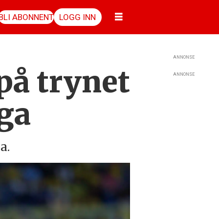
BLI ABONNENT
LOGG INN
ANNONSE
på trynet
ANNONSE
aga
a.