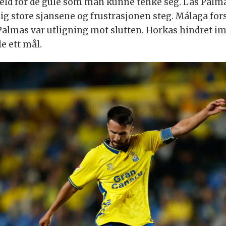
 kveld for de gule som man kunne tenke seg. Las Palm
ig store sjansene og frustrasjonen steg. Málaga fors
almas var utligning mot slutten. Horkas hindret im
le ett mål.