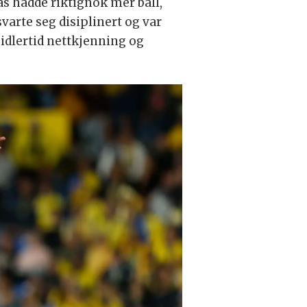
as hadde riktignok mer ball,
varte seg disiplinert og var
idlertid nettkjenning og