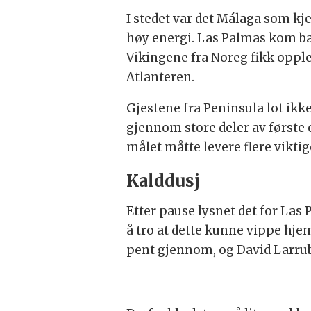
I stedet var det Málaga som kje
høy energi. Las Palmas kom bak
Vikingene fra Noreg fikk oppl
Atlanteren.
Gjestene fra Peninsula lot ikke
gjennom store deler av første
målet måtte levere flere vikti
Kalddusj
Etter pause lysnet det for Las
å tro at dette kunne vippe hje
pent gjennom, og David Larrub