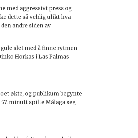
kene med aggressivt press og
e dette så veldig ulikt hva
 den andre siden av
e gule slet med å finne rytmen
Dinko Horkas i Las Palmas-
mpoet økte, og publikum begynte
 57. minutt spilte Málaga seg