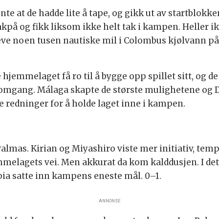
nte at de hadde lite å tape, og gikk ut av startblok
på og fikk liksom ikke helt tak i kampen. Heller ikk
eve noen tusen nautiske mil i Colombus kjølvann på
 hjemmelaget få ro til å bygge opp spillet sitt, og d
 omgang. Málaga skapte de største mulighetene og 
ge redninger for å holde laget inne i kampen.
 Palmas. Kirian og Miyashiro viste mer initiativ, te
mmelagets vei. Men akkurat da kom kalddusjen. I det
ia satte inn kampens eneste mål. 0–1.
ANNONSE