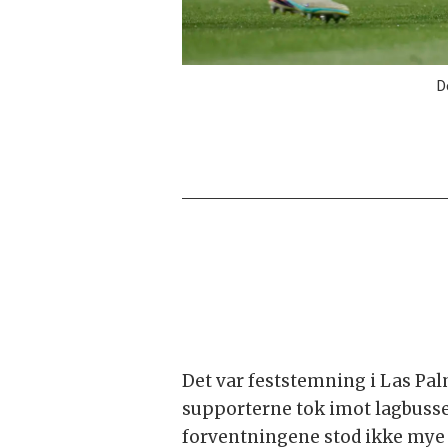
D
Det var feststemning i Las Pal
supporterne tok imot lagbusse
forventningene stod ikke mye t