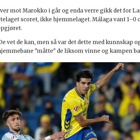
ver mot Marokko i går og enda verre gikk det for 
rtelaget scoret, ikke hjemmelaget. Málaga vant 1–0 
pgjøret.
De vet de kan, men så var det dette med kunnskap og
På hjemmebane "måtte" de liksom vinne og kampen bar