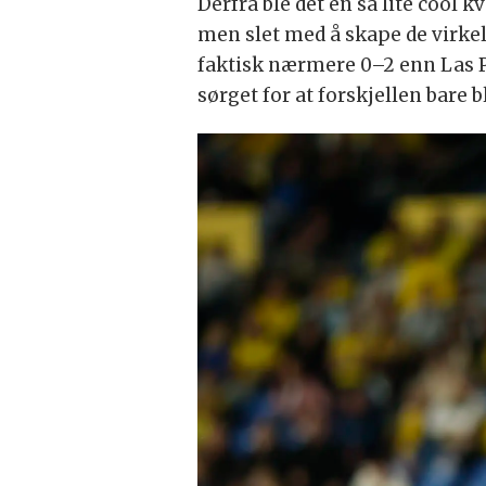
Derfra ble det en så lite cool
men slet med å skape de virkel
faktisk nærmere 0–2 enn Las P
sørget for at forskjellen bare b