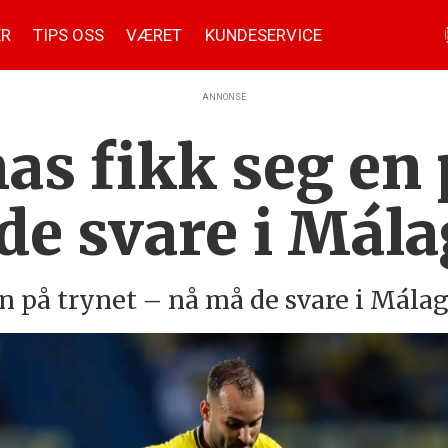
ER
TIPS OSS
VÆRET
KUNDESERVICE
ANNONSE
as fikk seg en 
de svare i Mál
n på trynet – nå må de svare i Málag