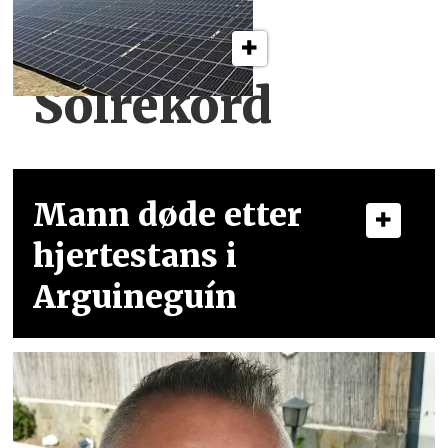
Solrekord
Mann døde etter
hjertestans i
Arguineguín