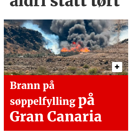
aldri stått tørt
Brann på
på
søppelfylling
Gran Canaria