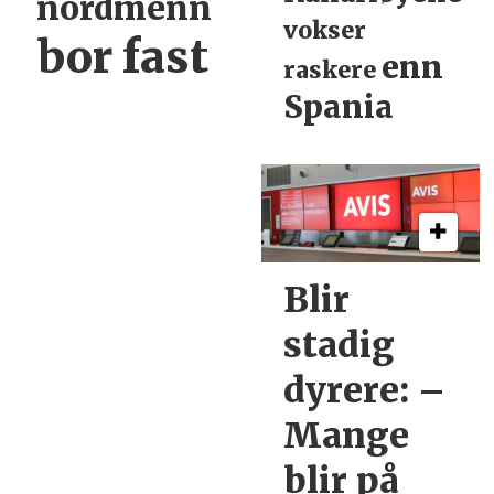
nordmenn
vokser
bor fast
enn
raskere
Spania
Blir
stadig
dyrere:
–
Mange
blir
på