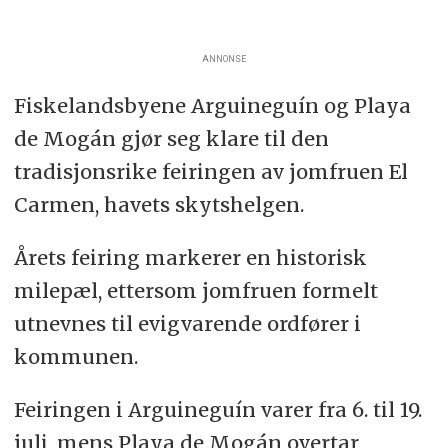
ANNONSE
Fiskelandsbyene Arguineguín og Playa
de Mogán gjør seg klare til den
tradisjonsrike feiringen av jomfruen El
Carmen, havets skytshelgen.
Årets feiring markerer en historisk
milepæl, ettersom jomfruen formelt
utnevnes til evigvarende ordfører i
kommunen.
Feiringen i Arguineguín varer fra 6. til 19.
juli, mens Playa de Mogán overtar