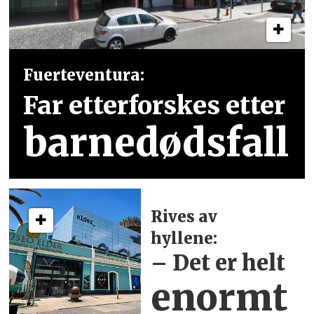
Fuerteventura:
Far etterforskes etter
barnedødsfall
Rives av
hyllene:
– Det er helt
enormt