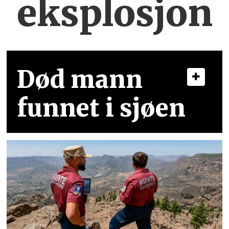
eksplosjon
Død mann
funnet i sjøen