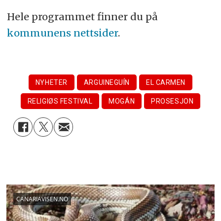
Hele programmet finner du på
kommunens nettsider
.
NYHETER
ARGUINEGUÍN
EL CARMEN
RELIGIØS FESTIVAL
MOGÁN
PROSESJON