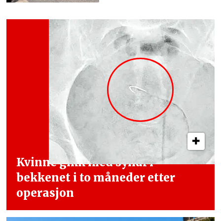
Kvinne gikk med synål i
bekkenet i
to måneder etter
operasjon