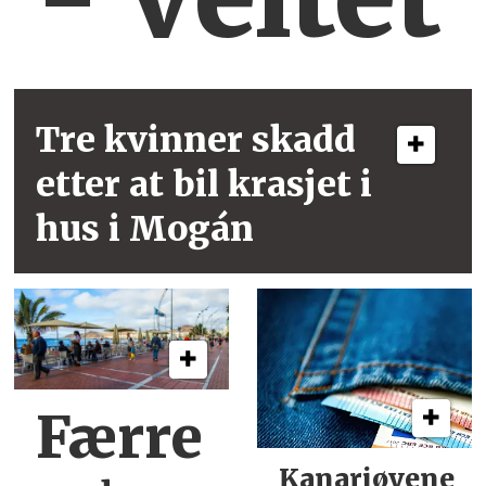
Tre kvinner skadd
etter at bil krasjet i
hus i Mogán
Færre
Kanariøyene