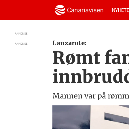
NYHET
ANNONSE
Lanzarote:
ANNONSE
Rømt fan
innbrud
Mannen var på rømme