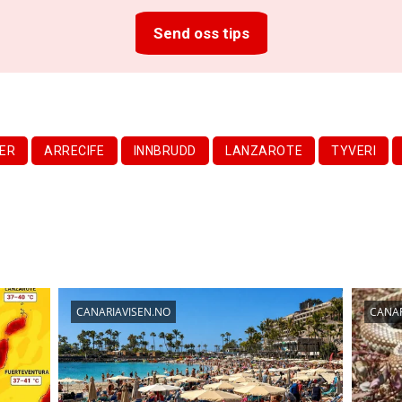
Send oss tips
ER
ARRECIFE
INNBRUDD
LANZAROTE
TYVERI