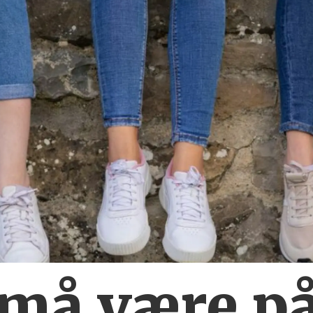
 må være
på