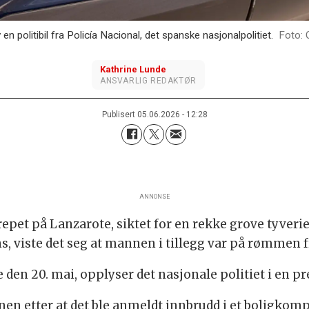
 en politibil fra Policía Nacional, det spanske nasjonalpolitiet.
Kathrine
Lunde
ANSVARLIG REDAKTØR
Publisert
05.06.2026 - 12:28
ANNONSE
et på Lanzarote, siktet for en rekke grove tyverier
ns, viste det seg at mannen i tillegg var på rømmen f
 den 20. mai, opplyser det nasjonale politiet i en p
en etter at det ble anmeldt innbrudd i et boligkom