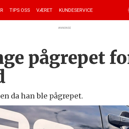
ER
TIPS OSS
VÆRET
KUNDESERVICE
ANNONSE
ge pågrepet fo
d
n da han ble pågrepet.