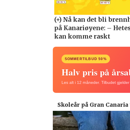
SOMMERTILBUD 50%
Halv pris på års
Les alt i 12 måneder. Tilbudet gjelde
Skoleår på Gran Canaria 