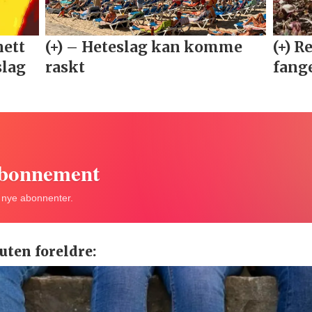
abonnement
r nye abonnenter.
uten foreldre: