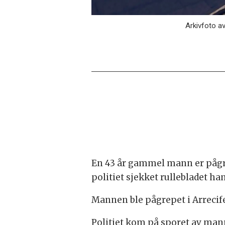
Arkivfoto av
En 43 år gammel mann er pågrep
politiet sjekket rullebladet ha
Mannen ble pågrepet i Arrecife
Politiet kom på sporet av mann