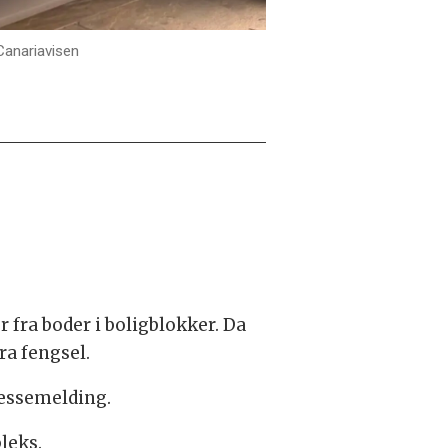
Canariavisen
 fra boder i boligblokker. Da
ra fengsel.
ressemelding.
pleks.