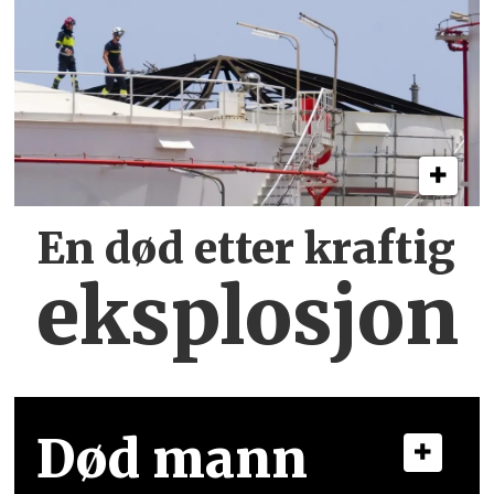
En død etter kraftig
eksplosjon
Død mann