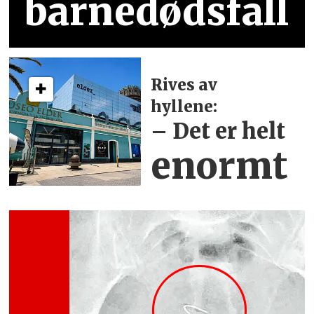
barnedødsfall
Rives av
hyllene:
– Det er helt
enormt