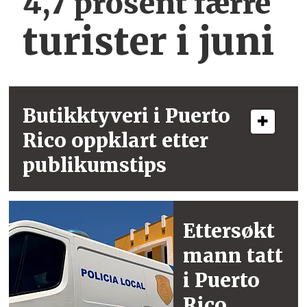
4,7 prosent færre
turister i juni
Butikktyveri i
Puerto
Rico
oppklart etter
publikumstips
Ettersøkt
mann
tatt
i Puerto
Rico