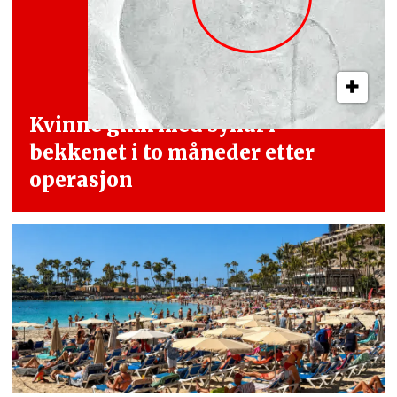
Kvinne gikk med synål i
bekkenet i
to måneder etter
operasjon