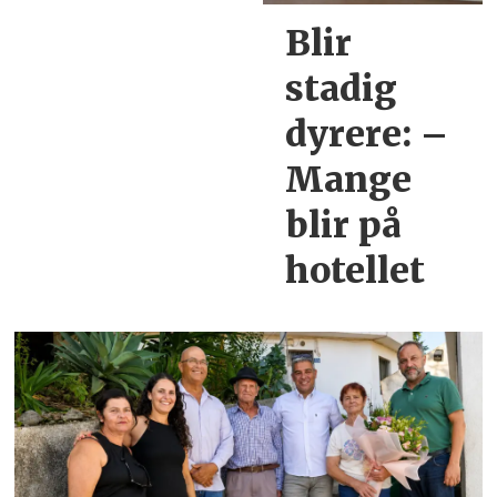
Blir
stadig
dyrere:
–
Mange
blir
på
hotellet