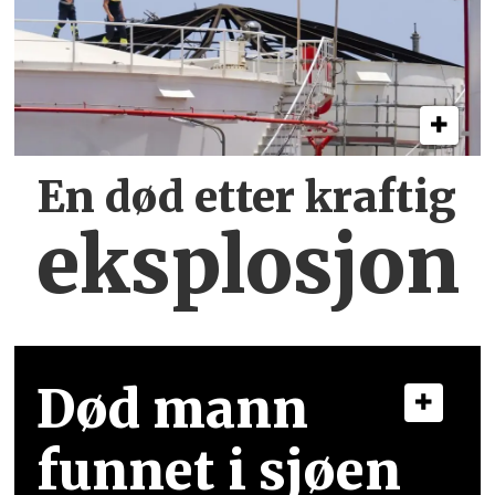
En død etter kraftig
eksplosjon
Død mann
funnet i sjøen