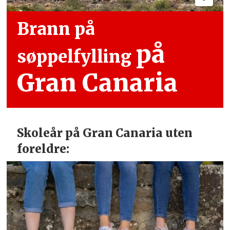
Brann på
på
søppelfylling
Gran Canaria
Skoleår på Gran Canaria uten
foreldre: