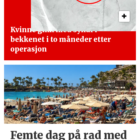
Kvinne gikk med synål i
bekkenet i
to måneder etter
operasjon
Femte dag på rad med